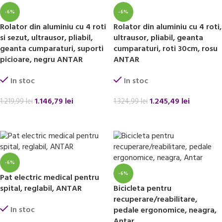
-6%
-6%
Rolator din aluminiu cu 4 roti
Rolator din aluminiu cu 4 roti,
si sezut, ultrausor, pliabil,
ultrausor, pliabil, geanta
geanta cumparaturi, suporti
cumparaturi, roti 30cm, rosu
picioare, negru ANTAR
ANTAR
In stoc
In stoc
1.146,79
lei
1.245,49
lei
1.219,99
lei
1.324,99
lei
ADAUGĂ ÎN COȘ
ADAUGĂ ÎN COȘ
-6%
-6%
Pat electric medical pentru
spital, reglabil, ANTAR
Bicicleta pentru
recuperare/reabilitare,
In stoc
pedale ergonomice, neagra,
Antar