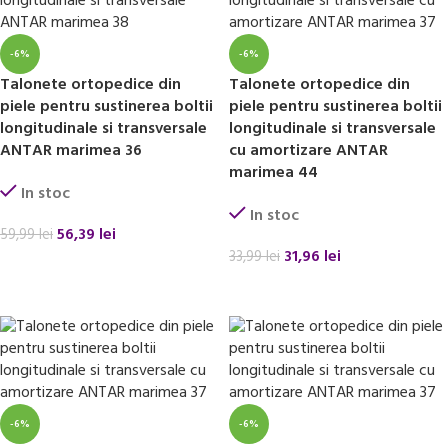
-6%
-6%
Talonete ortopedice din
Talonete ortopedice din
piele pentru sustinerea boltii
piele pentru sustinerea boltii
longitudinale si transversale
longitudinale si transversale
ANTAR marimea 36
cu amortizare ANTAR
marimea 44
In stoc
In stoc
56,39
lei
59,99
lei
31,96
lei
33,99
lei
ADAUGĂ ÎN COȘ
ADAUGĂ ÎN COȘ
-6%
-6%