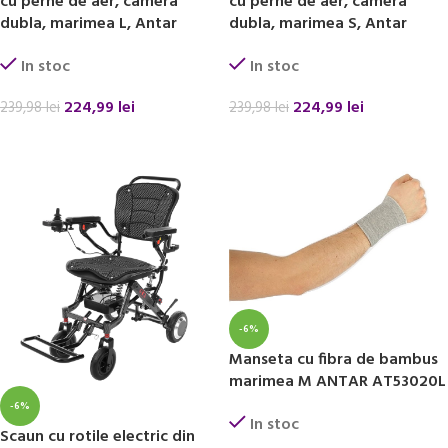
cu perne de aer, camera
cu perne de aer, camera
dubla, marimea L, Antar
dubla, marimea S, Antar
In stoc
In stoc
224,99
lei
224,99
lei
239,98
lei
239,98
lei
ADAUGĂ ÎN COȘ
ADAUGĂ ÎN COȘ
-6%
Manseta cu fibra de bambus
marimea M ANTAR AT53020L
-6%
In stoc
Scaun cu rotile electric din