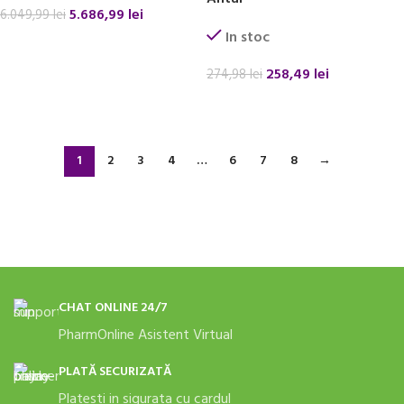
5.686,99
lei
6.049,99
lei
In stoc
ADAUGĂ ÎN COȘ
258,49
lei
274,98
lei
ADAUGĂ ÎN COȘ
1
2
3
4
…
6
7
8
→
CHAT ONLINE 24/7
PharmOnline Asistent Virtual
PLATĂ SECURIZATĂ
Platesti in sigurata cu cardul