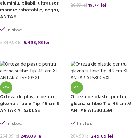
aluminiu, pliabil, ultrausor,
19,74
lei
20,99
lei
manere rabatabile, negru,
ADAUGĂ ÎN COȘ
ANTAR
In stoc
5.498,98
lei
5.849,98
lei
ADAUGĂ ÎN COȘ
-6%
-6%
Orteza de plastic pentru
Orteza de plastic pentru
glezna si tibie Tip-45 cm S
glezna si tibie Tip-45 cm M
ANTAR AT53005S
ANTAR AT53005M
In stoc
In stoc
249,09
lei
249,09
lei
264,99
lei
264,99
lei