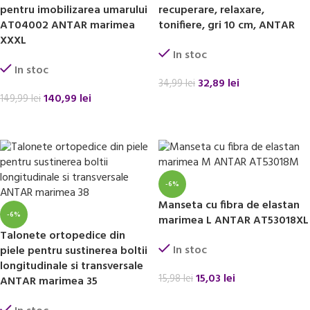
pentru imobilizarea umarului
recuperare, relaxare,
AT04002 ANTAR marimea
tonifiere, gri 10 cm, ANTAR
XXXL
In stoc
In stoc
32,89
lei
34,99
lei
140,99
lei
149,99
lei
ADAUGĂ ÎN COȘ
ADAUGĂ ÎN COȘ
-6%
Manseta cu fibra de elastan
-6%
marimea L ANTAR AT53018XL
Talonete ortopedice din
In stoc
piele pentru sustinerea boltii
longitudinale si transversale
15,03
lei
15,98
lei
ANTAR marimea 35
ADAUGĂ ÎN COȘ