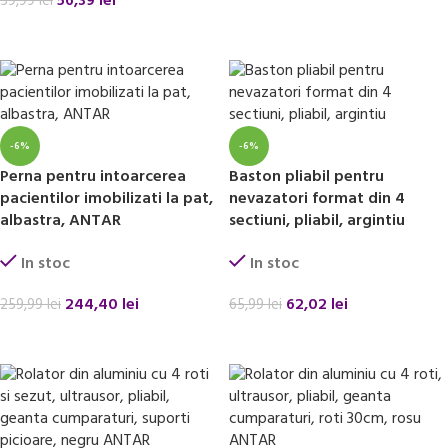
56,39
lei
59,99
lei
ADAUGĂ ÎN COȘ
-6%
-6%
Perna pentru intoarcerea
Baston pliabil pentru
pacientilor imobilizati la pat,
nevazatori format din 4
albastra, ANTAR
sectiuni, pliabil, argintiu
In stoc
In stoc
244,40
lei
62,02
lei
259,99
lei
65,99
lei
ADAUGĂ ÎN COȘ
ADAUGĂ ÎN COȘ