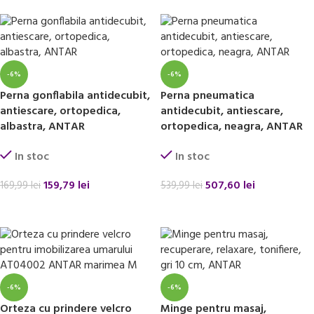
-6%
-6%
Perna gonflabila antidecubit,
Perna pneumatica
antiescare, ortopedica,
antidecubit, antiescare,
albastra, ANTAR
ortopedica, neagra, ANTAR
In stoc
In stoc
159,79
lei
507,60
lei
169,99
lei
539,99
lei
ADAUGĂ ÎN COȘ
ADAUGĂ ÎN COȘ
-6%
-6%
Orteza cu prindere velcro
Minge pentru masaj,