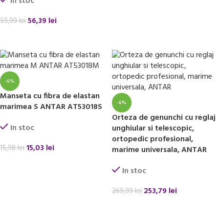
In stoc
56,39
lei
59,99
lei
ADAUGĂ ÎN COȘ
-6%
Manseta cu fibra de elastan
-6%
marimea S ANTAR AT53018S
Orteza de genunchi cu reglaj
In stoc
unghiular si telescopic,
ortopedic profesional,
15,03
lei
15,98
lei
marime universala, ANTAR
ADAUGĂ ÎN COȘ
In stoc
253,79
lei
269,99
lei
ADAUGĂ ÎN COȘ