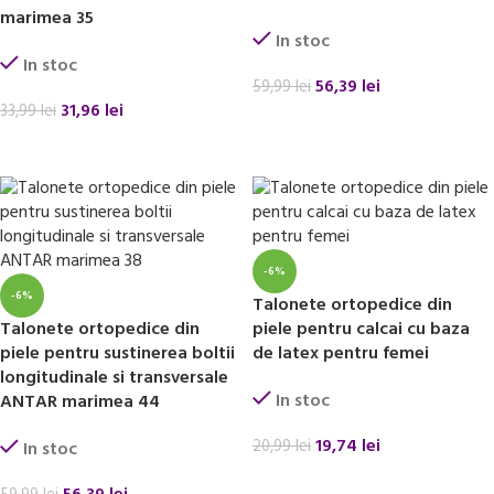
marimea 35
In stoc
In stoc
56,39
lei
59,99
lei
31,96
lei
33,99
lei
ADAUGĂ ÎN COȘ
ADAUGĂ ÎN COȘ
-6%
-6%
Talonete ortopedice din
Talonete ortopedice din
piele pentru calcai cu baza
piele pentru sustinerea boltii
de latex pentru femei
longitudinale si transversale
In stoc
ANTAR marimea 44
19,74
lei
20,99
lei
In stoc
ADAUGĂ ÎN COȘ