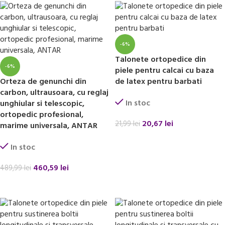
-6%
Talonete ortopedice din
-6%
piele pentru calcai cu baza
Orteza de genunchi din
de latex pentru barbati
carbon, ultrausoara, cu reglaj
In stoc
unghiular si telescopic,
ortopedic profesional,
20,67
lei
21,99
lei
marime universala, ANTAR
ADAUGĂ ÎN COȘ
In stoc
460,59
lei
489,99
lei
ADAUGĂ ÎN COȘ