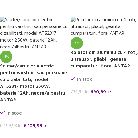
ADAUGĂ ÎN COȘ
ADAUGĂ ÎN COȘ
-6%
Rolator din aluminiu cu 4 roti,
-6%
ultrausor, pliabil, geanta
Scuter/carucior electric
cumparaturi, floral ANTAR
pentru varstnici sau persoane
In stoc
cu dizabilitati, model
AT52317 motor 250W,
690,89
lei
734,99
lei
baterie 12Ah, negru/albastru
ANTAR
ADAUGĂ ÎN COȘ
In stoc
6.109,98
lei
6.499,98
lei
ADAUGĂ ÎN COȘ