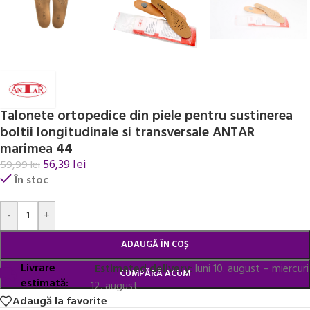
Talonete ortopedice din piele pentru sustinerea
boltii longitudinale si transversale ANTAR
marimea 44
56,39
lei
59,99
lei
În stoc
Alternative:
-
+
ADAUGĂ ÎN COȘ
Livrare
Estimated delivery:
luni 10. august – miercuri
CUMPĂRĂ ACUM
estimată:
12. august
Adaugă la favorite