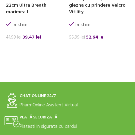
22cm Ultra Breath
glezna cu prindere Velcro
s
marimea L
Vitility
In stoc
In stoc
3
39,47
lei
52,64
lei
41,99
lei
55,99
lei
ADAUGĂ ÎN COȘ
ADAUGĂ ÎN COȘ
CHAT ONLINE 24/7
PharmOnline Asistent Virtual
PLATĂ SECURIZATĂ
Platesti in sigurata cu cardul