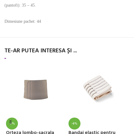
(pantofi): 35 – 45.
Dimesiune pachet: 44
TE-AR PUTEA INTERESA ȘI ...
-6%
-6%
Orteza lombo-sacrala
Bandaj elastic pentru
S