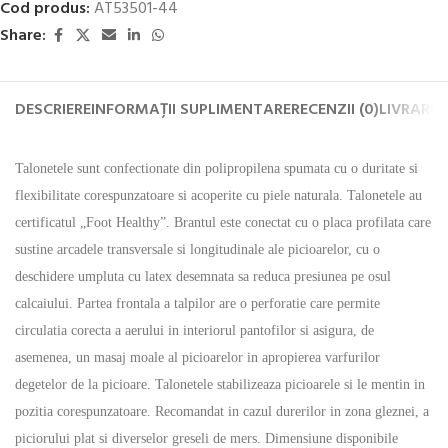
Cod produs:
AT53501-44
Share:
DESCRIERE
INFORMAȚII SUPLIMENTARE
RECENZII (0)
LIVRARE 
Talonetele sunt confectionate din polipropilena spumata cu o duritate si
flexibilitate corespunzatoare si acoperite cu piele naturala. Talonetele au
certificatul „Foot Healthy”. Brantul este conectat cu o placa profilata care
sustine arcadele transversale si longitudinale ale picioarelor, cu o
deschidere umpluta cu latex desemnata sa reduca presiunea pe osul
calcaiului. Partea frontala a talpilor are o perforatie care permite
circulatia corecta a aerului in interiorul pantofilor si asigura, de
asemenea, un masaj moale al picioarelor in apropierea varfurilor
degetelor de la picioare. Talonetele stabilizeaza picioarele si le mentin in
pozitia corespunzatoare. Recomandat in cazul durerilor in zona gleznei, a
piciorului plat si diverselor greseli de mers. Dimensiune disponibile