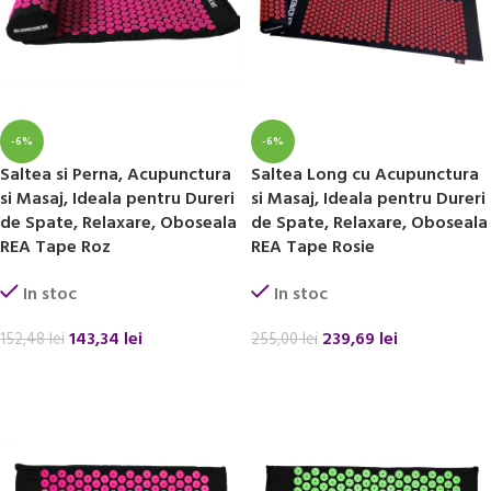
-6%
-6%
Saltea si Perna, Acupunctura
Saltea Long cu Acupunctura
si Masaj, Ideala pentru Dureri
si Masaj, Ideala pentru Dureri
de Spate, Relaxare, Oboseala
de Spate, Relaxare, Oboseala
REA Tape Roz
REA Tape Rosie
In stoc
In stoc
143,34
lei
239,69
lei
152,48
lei
255,00
lei
ADAUGĂ ÎN COȘ
ADAUGĂ ÎN COȘ