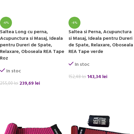
-6%
-6%
Saltea Long cu perna,
Saltea si Perna, Acupunctura
Acupunctura si Masaj, Ideala
si Masaj, Ideala pentru Dureri
pentru Dureri de Spate,
de Spate, Relaxare, Oboseala
Relaxare, Oboseala REA Tape
REA Tape verde
Roz
In stoc
In stoc
143,34
lei
152,48
lei
239,69
lei
255,00
lei
ADAUGĂ ÎN COȘ
ADAUGĂ ÎN COȘ