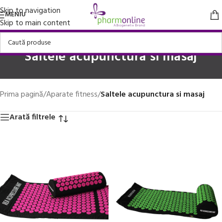
Skip to navigation
MENIU
Skip to main content
Saltele acupunctura si masaj
Prima pagină
/
Aparate fitness
/
Saltele acupunctura si masaj
Arată filtrele