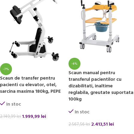
-6%
-7%
Scaun manual pentru
Scaun de transfer pentru
transferul pacientilor cu
pacienti cu elevator, otel,
dizabilitati, inaltime
sarcina maxima 180kg, PEPE
reglabila, greutate suportata
100kg
In stoc
In stoc
1.999,99
lei
2.149,99
lei
2.413,51
lei
2.567,56
lei
ADAUGĂ ÎN COȘ
ADAUGĂ ÎN COȘ