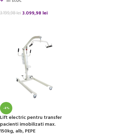
In stoc
ADAUGĂ ÎN COȘ
3.099,98
lei
3.199,98
lei
ADAUGĂ ÎN COȘ
-4%
Lift electric pentru transfer
pacienti imobilizati max.
150kg, alb, PEPE