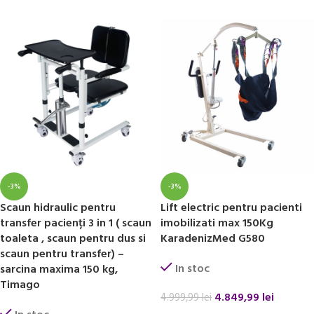
-3%
-3%
Scaun hidraulic pentru
Lift electric pentru pacienti
transfer pacienți 3 in 1 ( scaun
imobilizati max 150Kg
toaleta , scaun pentru dus si
KaradenizMed G580
scaun pentru transfer) –
In stoc
sarcina maxima 150 kg,
Timago
4.849,99
lei
4.999,99
lei