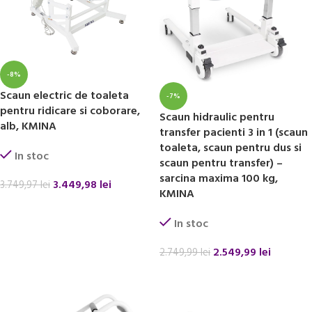
-8%
Scaun electric de toaleta
-7%
pentru ridicare si coborare,
Scaun hidraulic pentru
alb, KMINA
transfer pacienti 3 in 1 (scaun
toaleta, scaun pentru dus si
In stoc
scaun pentru transfer) –
sarcina maxima 100 kg,
3.449,98
lei
3.749,97
lei
KMINA
ADAUGĂ ÎN COȘ
In stoc
2.549,99
lei
2.749,99
lei
ADAUGĂ ÎN COȘ