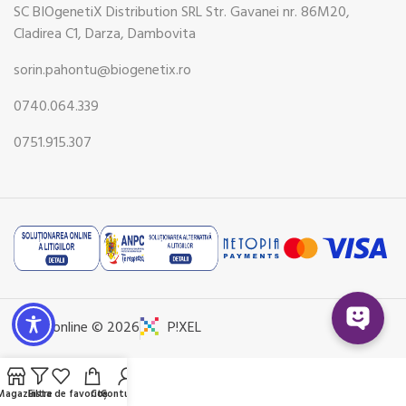
SC BIOgenetiX Distribution SRL Str. Gavanei nr. 86M20,
Cladirea C1, Darza, Dambovita
sorin.pahontu@biogenetix.ro
0740.064.339
0751.915.307
Pharmonline © 2026
P!XEL
Magazin
Filtre
Lista de favorite
Coș
Contul meu