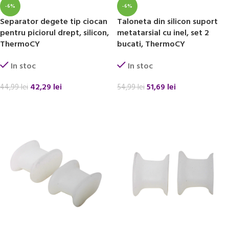
-6%
-6%
Separator degete tip ciocan
Taloneta din silicon suport
pentru piciorul drept, silicon,
metatarsial cu inel, set 2
ThermoCY
bucati, ThermoCY
In stoc
In stoc
42,29
lei
51,69
lei
44,99
lei
54,99
lei
ADAUGĂ ÎN COȘ
ADAUGĂ ÎN COȘ