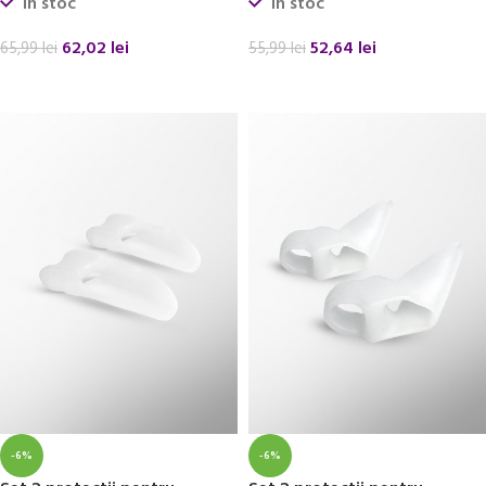
In stoc
In stoc
62,02
lei
52,64
lei
65,99
lei
55,99
lei
ADAUGĂ ÎN COȘ
ADAUGĂ ÎN COȘ
-6%
-6%