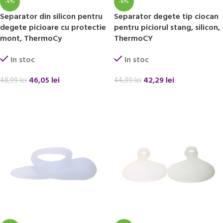
-6%
-6%
Separator din silicon pentru
Separator degete tip ciocan
degete picioare cu protectie
pentru piciorul stang, silicon,
mont, ThermoCy
ThermoCY
In stoc
In stoc
46,05
lei
42,29
lei
48,99
lei
44,99
lei
ADAUGĂ ÎN COȘ
ADAUGĂ ÎN COȘ