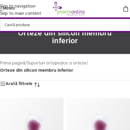
Skip to navigation
MENIU
Skip to main content
Orteze din silicon membru
inferior
Prima pagină
/
Suporturi ortopedice si orteze
/
Orteze din silicon membru inferior
Arată filtrele