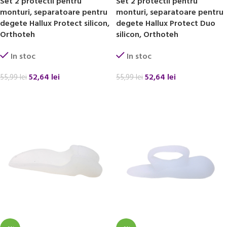
Set 2 protectii pentru
Set 2 protectii pentru
monturi, separatoare pentru
monturi, separatoare pentru
degete Hallux Protect silicon,
degete Hallux Protect Duo
Orthoteh
silicon, Orthoteh
In stoc
In stoc
52,64
lei
52,64
lei
55,99
lei
55,99
lei
ADAUGĂ ÎN COȘ
ADAUGĂ ÎN COȘ