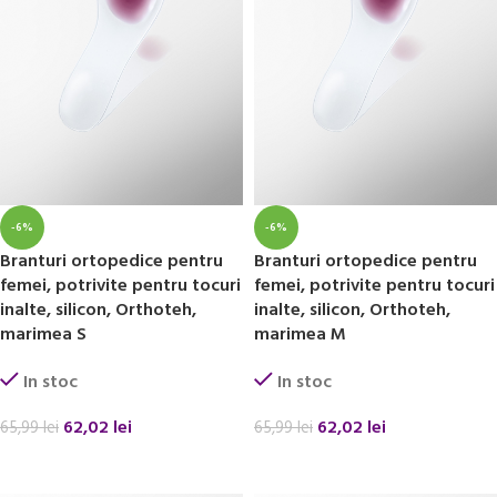
-6%
-6%
Branturi ortopedice pentru
Branturi ortopedice pentru
femei, potrivite pentru tocuri
femei, potrivite pentru tocuri
inalte, silicon, Orthoteh,
inalte, silicon, Orthoteh,
marimea S
marimea M
In stoc
In stoc
62,02
lei
62,02
lei
65,99
lei
65,99
lei
ADAUGĂ ÎN COȘ
ADAUGĂ ÎN COȘ