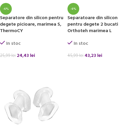
-6%
-6%
Separatore din silicon pentru
Separatoare din silicon
degete picioare, marimea S,
pentru degete 2 bucati
ThermoCY
Orthoteh marimea L
In stoc
In stoc
24,43
lei
43,23
lei
25,99
lei
45,99
lei
ADAUGĂ ÎN COȘ
ADAUGĂ ÎN COȘ