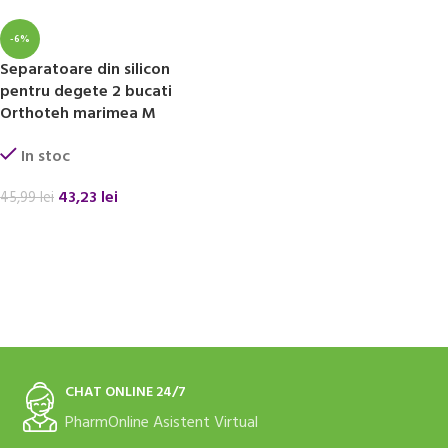
-6%
Separatoare din silicon
pentru degete 2 bucati
Orthoteh marimea M
In stoc
43,23
lei
45,99
lei
ADAUGĂ ÎN COȘ
CHAT ONLINE 24/7
PharmOnline Asistent Virtual