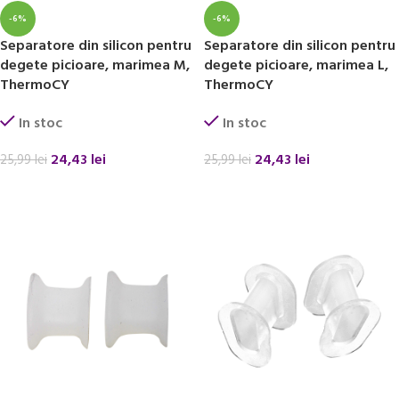
-6%
-6%
Separatore din silicon pentru
Separatore din silicon pentru
degete picioare, marimea M,
degete picioare, marimea L,
ThermoCY
ThermoCY
In stoc
In stoc
24,43
lei
24,43
lei
25,99
lei
25,99
lei
ADAUGĂ ÎN COȘ
ADAUGĂ ÎN COȘ