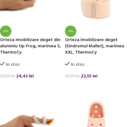
-6%
-6%
Orteza imobilizare deget din
Orteza imobilizare deget
aluminiu tip Frog, marimea S,
(Sindromul Mallet), marimea
ThermoCy
XXL, ThermoCy
In stoc
In stoc
24,43
lei
22,55
lei
25,99
lei
23,99
lei
ADAUGĂ ÎN COȘ
ADAUGĂ ÎN COȘ