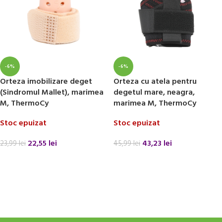
-6%
-6%
Orteza imobilizare deget
Orteza cu atela pentru
(Sindromul Mallet), marimea
degetul mare, neagra,
M, ThermoCy
marimea M, ThermoCy
Stoc epuizat
Stoc epuizat
22,55
lei
43,23
lei
23,99
lei
45,99
lei
CITEȘTE MAI MULT
CITEȘTE MAI MULT