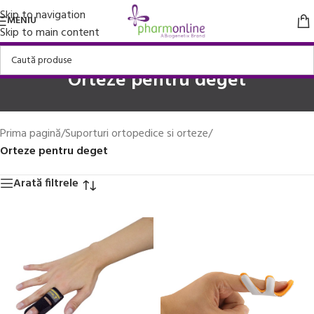
Skip to navigation
MENIU
Skip to main content
Orteze pentru deget
Prima pagină
/
Suporturi ortopedice si orteze
/
Orteze pentru deget
Arată filtrele