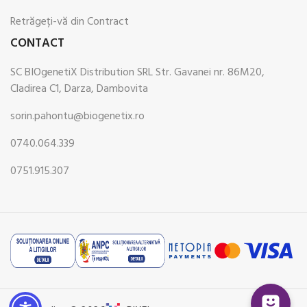
Retrăgeți-vă din Contract
CONTACT
SC BIOgenetiX Distribution SRL Str. Gavanei nr. 86M20,
Cladirea C1, Darza, Dambovita
sorin.pahontu@biogenetix.ro
0740.064.339
0751.915.307