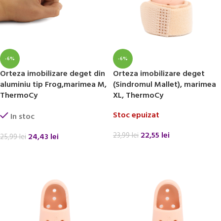
-6%
-6%
Orteza imobilizare deget din
Orteza imobilizare deget
aluminiu tip Frog,marimea M,
(Sindromul Mallet), marimea
ThermoCy
XL, ThermoCy
Stoc epuizat
In stoc
22,55
lei
23,99
lei
24,43
lei
25,99
lei
CITEȘTE MAI MULT
ADAUGĂ ÎN COȘ