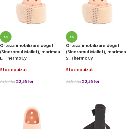
-6%
-6%
Orteza imobilizare deget
Orteza imobilizare deget
(Sindromul Mallet), marimea
(Sindromul Mallet), marimea
L, ThermoCy
S, ThermoCy
Stoc epuizat
Stoc epuizat
22,55
lei
22,55
lei
23,99
lei
23,99
lei
CITEȘTE MAI MULT
CITEȘTE MAI MULT