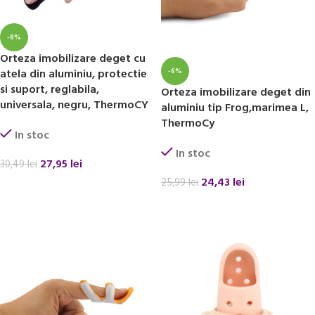
-8%
Orteza imobilizare deget cu
-6%
atela din aluminiu, protectie
si suport, reglabila,
Orteza imobilizare deget din
universala, negru, ThermoCY
aluminiu tip Frog,marimea L,
ThermoCy
In stoc
In stoc
27,95
lei
30,49
lei
24,43
lei
25,99
lei
ADAUGĂ ÎN COȘ
ADAUGĂ ÎN COȘ