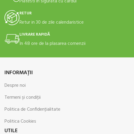
Platesti in sigurata cu cardul
RETUR
Retur in 30 de zile calendaristice
LIVRARE RAPIDĂ
In 48 ore de la plasarea comenzii
INFORMAŢII
Despre noi
Termeni şi condiţii
Politica de Confidenţialitate
Politica Cookies
UTILE