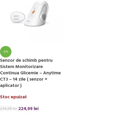
-5%
Senzor de schimb pentru
Sistem Monitorizare
Continua Glicemie – Anytime
CT3 – 14 zile ( senzor +
aplicator )
Stoc epuizat
224,99
lei
236,98
lei
CITEȘTE MAI MULT