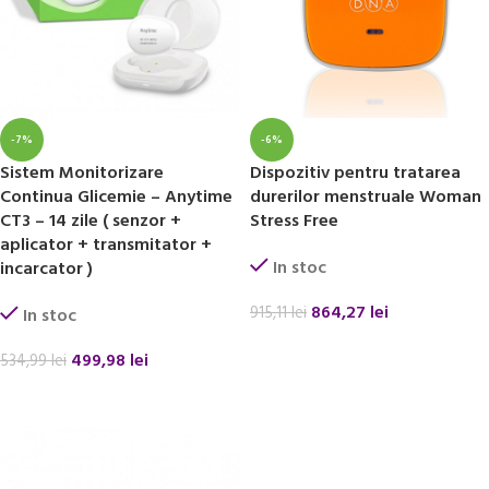
-7%
-6%
Sistem Monitorizare
Dispozitiv pentru tratarea
Continua Glicemie – Anytime
durerilor menstruale Woman
CT3 – 14 zile ( senzor +
Stress Free
aplicator + transmitator +
In stoc
incarcator )
864,27
lei
915,11
lei
In stoc
ADAUGĂ ÎN COȘ
499,98
lei
534,99
lei
ADAUGĂ ÎN COȘ