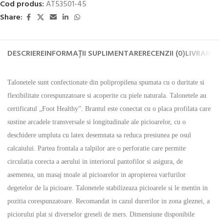
Cod produs:
AT53501-45
Share:
DESCRIERE
INFORMAȚII SUPLIMENTARE
RECENZII (0)
LIVRARE 
Talonetele sunt confectionate din polipropilena spumata cu o duritate si
flexibilitate corespunzatoare si acoperite cu piele naturala. Talonetele au
certificatul „Foot Healthy”. Brantul este conectat cu o placa profilata care
sustine arcadele transversale si longitudinale ale picioarelor, cu o
deschidere umpluta cu latex desemnata sa reduca presiunea pe osul
calcaiului. Partea frontala a talpilor are o perforatie care permite
circulatia corecta a aerului in interiorul pantofilor si asigura, de
asemenea, un masaj moale al picioarelor in apropierea varfurilor
degetelor de la picioare. Talonetele stabilizeaza picioarele si le mentin in
pozitia corespunzatoare. Recomandat in cazul durerilor in zona gleznei, a
piciorului plat si diverselor greseli de mers. Dimensiune disponibile