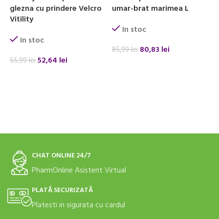
glezna cu prindere Velcro
umar-brat marimea L
u
Vitility
In stoc
In stoc
80,83
lei
85,99
lei
8
52,64
lei
55,99
lei
ADAUGĂ ÎN COȘ
ADAUGĂ ÎN COȘ
CHAT ONLINE 24/7
PharmOnline Asistent Virtual
PLATĂ SECURIZATĂ
Platesti in sigurata cu cardul