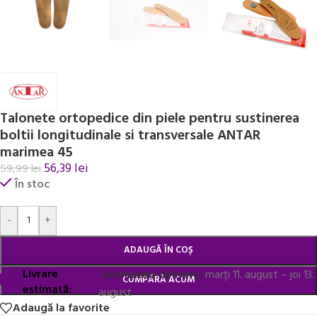
Talonete ortopedice din piele pentru sustinerea
boltii longitudinale si transversale ANTAR
marimea 45
56,39
lei
59,99
lei
În stoc
Alternative:
-
+
ADAUGĂ ÎN COȘ
Livrare
Estimated delivery:
marți 11. august – joi 13.
CUMPĂRĂ ACUM
estimată:
august
Adaugă la favorite