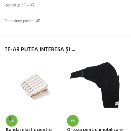
(pantofi): 35 – 45.
Dimesiune pachet: 45
TE-AR PUTEA INTERESA ȘI ...
-6%
-6%
Bandaj elastic pentru
Orteza pentru imobilizare
O