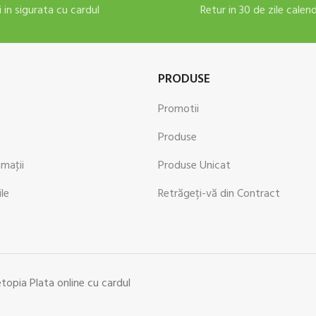
i in sigurata cu cardul
Retur in 30 de zile calen
PRODUSE
Promotii
Produse
amaţii
Produse Unicat
ile
Retrăgeți-vă din Contract