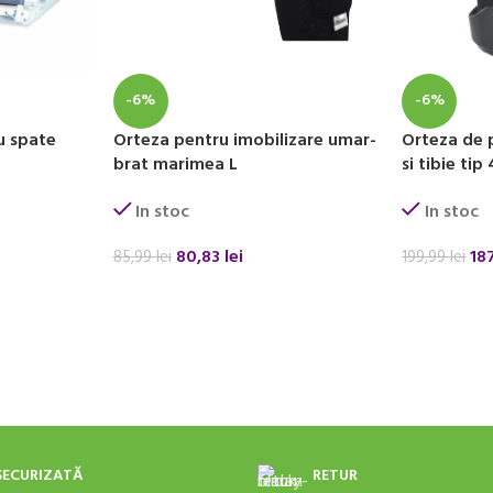
-6%
-6%
u spate
Orteza pentru imobilizare umar-
Orteza de 
brat marimea L
si tibie ti
In stoc
In stoc
80,83
lei
18
85,99
lei
199,99
lei
ADAUGĂ ÎN COȘ
ADAUGĂ ÎN
SECURIZATĂ
RETUR