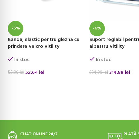
-6%
-6%
Bandaj elastic pentru glezna cu
Suport reglabil pentr
prindere Velcro Vitility
albastru Vitility
In stoc
In stoc
52,64
lei
314,89
lei
55,99
lei
334,99
lei
ADAUGĂ ÎN COȘ
ADAUGĂ ÎN COȘ
CHAT ONLINE 24/7
PLATĂ 