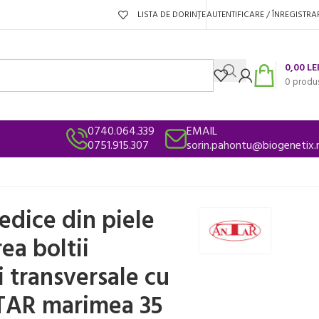
LISTA DE DORINȚE
AUTENTIFICARE / ÎNREGISTRA
0,00
LE
0
produ
0740.064.339
EMAIL
0751.915.307
sorin.pahontu@biogenetix.
edice din piele
ea boltii
i transversale cu
TAR marimea 35