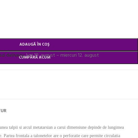
ADAUGĂ ÎN COȘ
d delivery:
luni 10. august – miercuri 12. august
CUMPĂRĂ ACUM
TUR
siunea talpii si arcul metatarsian a carui dimensiune depinde de lungimea
e. Partea frontala a talonetelor are o perforatie care permite circulatia