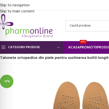
Skip to navigation
Skip to main content
HOT
CATEGORII PRODUSE
ACASA
PROMOTII
PRODU
Prima pagină
/
Suporturi ortopedice si orteze
/
Branturi ortopedice
/
Talonete ortopedice din piele pentru sustinerea boltii long
-6%