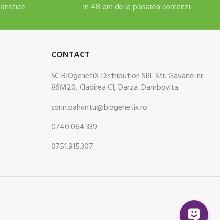
daristice
In 48 ore de la plasarea comenzii
CONTACT
SC BIOgenetiX Distribution SRL Str. Gavanei nr.
86M20, Cladirea C1, Darza, Dambovita
sorin.pahontu@biogenetix.ro
0740.064.339
0751.915.307