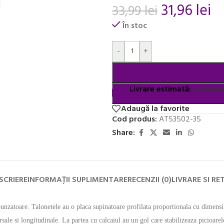
31,96
lei
33,99
lei
În stoc
Alternative:
-
+
Livrare estimată:
Estimate
Adaugă la favorite
Cod produs:
AT53502-35
Share:
SCRIERE
INFORMAȚII SUPLIMENTARE
RECENZII (0)
LIVRARE SI RE
respunzatoare. Talonetele au o placa supinatoare profilata proportionala cu dimen
rsale si longitudinale. La partea cu calcaiul au un gol care stabilizeaza picioarel