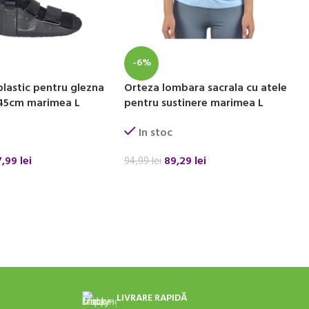
-6%
plastic pentru glezna
Orteza lombara sacrala cu atele
p 45cm marimea L
pentru sustinere marimea L
In stoc
7,99
lei
89,29
lei
94,99
lei
 COȘ
ADAUGĂ ÎN COȘ
LIVRARE RAPIDĂ