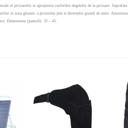
moale al picioarelor in apropierea varfurilor degetelor de la picioare. Suprafata 
ilor in zona gleznei, a piciorului plat si diverselor greseli de mers. Amortizeaz
mers. Dimensiune (pantofi): 35 – 45.