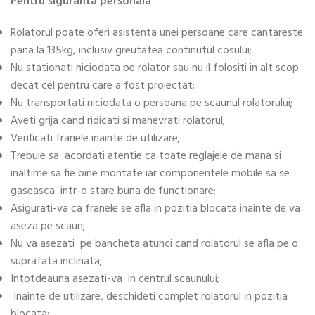
Pentru siguranta personala
Rolatorul poate oferi asistenta unei persoane care cantareste
pana la 135kg, inclusiv greutatea continutul cosului;
Nu stationati niciodata pe rolator sau nu il folositi in alt scop
decat cel pentru care a fost proiectat;
Nu transportati niciodata o persoana pe scaunul rolatorului;
Aveti grija cand ridicati si manevrati rolatorul;
Verificati franele inainte de utilizare;
Trebuie sa acordati atentie ca toate reglajele de mana si
inaltime sa fie bine montate iar componentele mobile sa se
gaseasca intr-o stare buna de functionare;
Asigurati-va ca franele se afla in pozitia blocata inainte de va
aseza pe scaun;
Nu va asezati pe bancheta atunci cand rolatorul se afla pe o
suprafata inclinata;
Intotdeauna asezati-va in centrul scaunului;
Inainte de utilizare, deschideti complet rolatorul in pozitia
blocata;