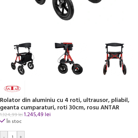
Rolator din aluminiu cu 4 roti, ultrausor, pliabil,
geanta cumparaturi, roti 30cm, rosu ANTAR
1.245,49
lei
1.324,99
lei
În stoc
Alternative:
-
+