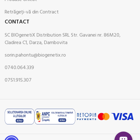
Retrăgeți-vă din Contract
CONTACT
SC BIOgenetiX Distribution SRL Str. Gavanei nr. 86M20,
Cladirea C1, Darza, Dambovita
sorin.pahontu@biogenetix.ro
0740.064.339
0751.915.307