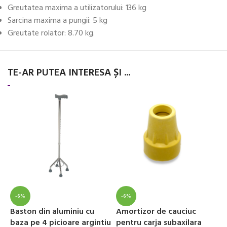
Greutatea maxima a utilizatorului: 136 kg
Sarcina maxima a pungii: 5 kg
Greutate rolator: 8.70 kg.
TE-AR PUTEA INTERESA ȘI ...
-6%
-6%
Baston din aluminiu cu
Amortizor de cauciuc
S
baza pe 4 picioare argintiu
pentru carja subaxilara
d