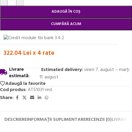
ADAUGĂ ÎN COȘ
CUMPĂRĂ ACUM
322.04 Lei x 4 rate
Livrare
Estimated delivery:
vineri 7. august – marți
estimată:
11. august
Adaugă la favorite
Cod produs:
AT51031-red
Share:
DESCRIERE
INFORMAȚII SUPLIMENTARE
RECENZII (0)
LIVRARE 