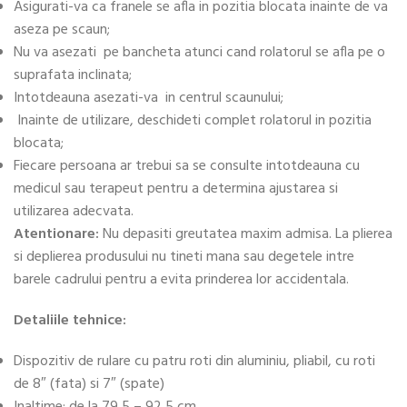
Asigurati-va ca franele se afla in pozitia blocata inainte de va
aseza pe scaun;
Nu va asezati pe bancheta atunci cand rolatorul se afla pe o
suprafata inclinata;
Intotdeauna asezati-va in centrul scaunului;
Inainte de utilizare, deschideti complet rolatorul in pozitia
blocata;
Fiecare persoana ar trebui sa se consulte intotdeauna cu
medicul sau terapeut pentru a determina ajustarea si
utilizarea adecvata.
Atentionare:
Nu depasiti greutatea maxim admisa. La plierea
si deplierea produsului nu tineti mana sau degetele intre
barele cadrului pentru a evita prinderea lor accidentala.
Detaliile tehnice:
Dispozitiv de rulare cu patru roti din aluminiu, pliabil, cu roti
de 8″ (fata) si 7″ (spate)