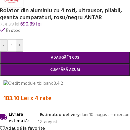
Rolator din aluminiu cu 4 roti, ultrausor, pliabil,
geanta cumparaturi, rosu/negru ANTAR
690,89
lei
734,99
lei
În stoc
Alternative:
-
+
ADAUGĂ ÎN COȘ
CUMPĂRĂ ACUM
183.10 Lei x 4 rate
Livrare
Estimated delivery:
luni 10. august – miercuri
estimată:
12. august
Adaugă la favorite