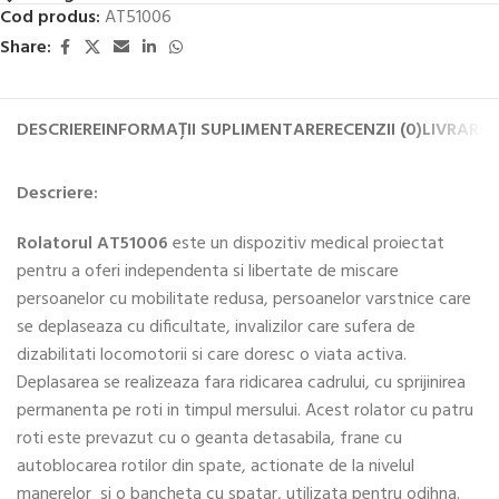
Cod produs:
AT51006
Share:
DESCRIERE
INFORMAȚII SUPLIMENTARE
RECENZII (0)
LIVRARE 
Descriere:
Rolatorul AT51006
este un dispozitiv medical proiectat
pentru a oferi independenta si libertate de miscare
persoanelor cu mobilitate redusa, persoanelor varstnice care
se deplaseaza cu dificultate, invalizilor care sufera de
dizabilitati locomotorii si care doresc o viata activa.
Deplasarea se realizeaza fara ridicarea cadrului, cu sprijinirea
permanenta pe roti in timpul mersului. Acest rolator cu patru
roti este prevazut cu o geanta detasabila, frane cu
autoblocarea rotilor din spate, actionate de la nivelul
manerelor si o bancheta cu spatar, utilizata pentru odihna.