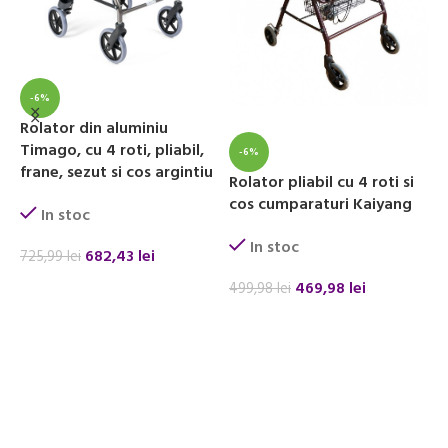
-6%
Rolator din aluminiu
R
Timago, cu 4 roti, pliabil,
c
-6%
frane, sezut si cos argintiu
g
Rolator pliabil cu 4 roti si
d
cos cumparaturi Kaiyang
In stoc
r
In stoc
682,43
lei
725,99
lei
469,98
lei
ADAUGĂ ÎN COȘ
499,98
lei
2
ADAUGĂ ÎN COȘ