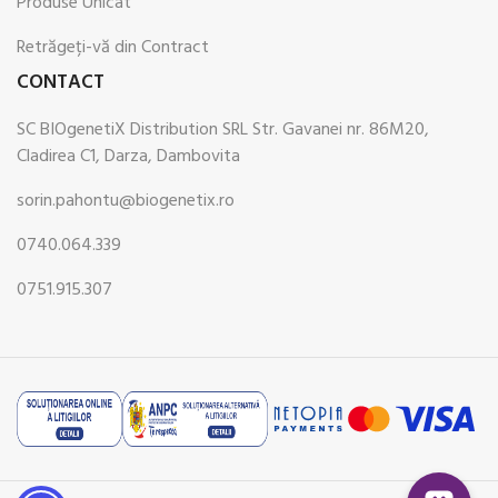
Produse Unicat
Retrăgeți-vă din Contract
CONTACT
SC BIOgenetiX Distribution SRL Str. Gavanei nr. 86M20,
Cladirea C1, Darza, Dambovita
sorin.pahontu@biogenetix.ro
0740.064.339
0751.915.307