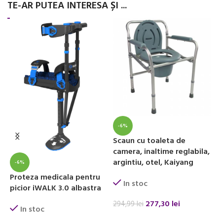
TE-AR PUTEA INTERESA ȘI ...
B
c
-6%
Scaun cu toaleta de
camera, inaltime reglabila,
2
argintiu, otel, Kaiyang
-6%
Proteza medicala pentru
In stoc
picior iWALK 3.0 albastra
277,30
lei
294,99
lei
In stoc
ADAUGĂ ÎN COȘ