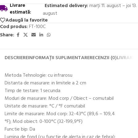
Livrare
Estimated delivery:
marți 11. august – joi 13.
estimată:
august
Adaugă la favorite
Cod produs:
FT-100C
Share:
DESCRIERE
INFORMAȚII SUPLIMENTARE
RECENZII (0)
LIVRARE 
Metoda Tehnologie: cu infrarosu
Distanta de masurare: in limitele a 2 cm
Timp de testare: 1 secunda
Moduri de masurare: Mod corp / Obiect – comutabil
Unitate de masurare: °C / °F comutabil
Limite de masurare: Mod corp: 32-43°C (89,6 – 109,4
°F); Mod obiect: 0-100°C (32-199,9°F)
Functie bip: Da
Lumina de fond (cu functie de alerta in caz de febra):