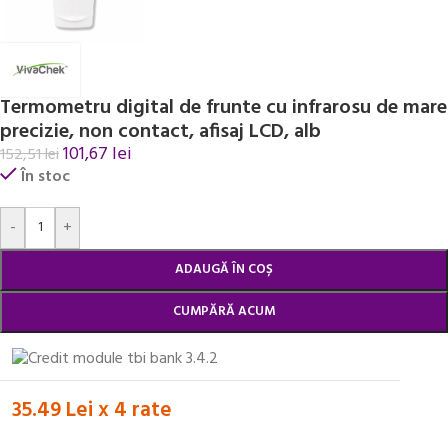
Termometru digital de frunte cu infrarosu de mare
precizie, non contact, afisaj LCD, alb
101,67
lei
152,51
lei
În stoc
Alternative:
-
+
ADAUGĂ ÎN COȘ
CUMPĂRĂ ACUM
35.49 Lei x 4 rate