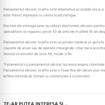
Pansamentul siliconic ScarFix este alternativa accesibila oricui 
este folosit impreuna cu crema ScarEstetique.
Doctorii din intreaga lume au utilizat elastomerii siliconici pentru
specialitate se regasesc peste 50 de articole in ultimii 16 ani des
Pansamentul siliconic ScarFix este un produs medical ce ajuta la i
cauzate de arsuri sau de operatii chirurgicale, chiar daca acest
tesutul cicatricelor de orice fel, moale si fin.
Tratamentul cu pansamentul siliconic lucreaza asupra coloritului pi
Pansamentul siliconic ScarFix este o foaie fina din silicon usor ma
ieftina metoda de tratare si cosmetizare a cicatricelor.
TE-AR PUTEA INTERESA ȘI ...