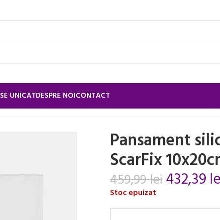
SE UNICAT
DESPRE NOI
CONTACT
sament siliconic cicatrici ScarFix 10x20cm
Pansament silic
ScarFix 10x20
432,39
le
459,99
lei
Stoc epuizat