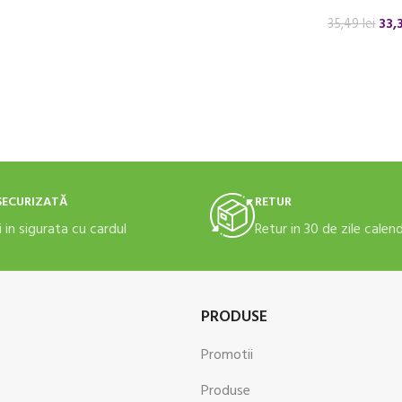
33,
35,49
lei
ADAUGĂ ÎN
SECURIZATĂ
RETUR
i in sigurata cu cardul
Retur in 30 de zile calen
PRODUSE
Promotii
Produse