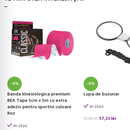
-6%
-6%
Banda kinesiologica premium
Lupa de buzunar
REA Tape 5cm x 5m cu extra
In stoc
adeziv pentru sportivi culoare
Roz
57,33
lei
61,00
lei
In stoc
ADAUGĂ ÎN COȘ