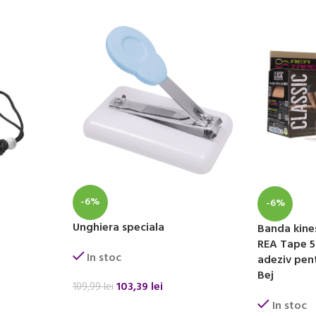
-6%
-6%
Unghiera speciala
Banda kine
REA Tape 5
In stoc
adeziv pent
Bej
103,39
lei
109,99
lei
In stoc
ADAUGĂ ÎN COȘ