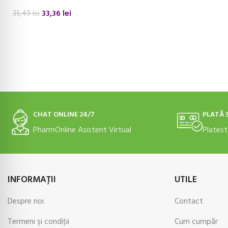
33,36
lei
35,49
lei
ADAUGĂ ÎN COȘ
CHAT ONLINE 24/7
PLATĂ 
PharmOnline Asistent Virtual
Platest
INFORMAŢII
UTILE
Despre noi
Contact
Termeni şi condiţii
Cum cumpăr