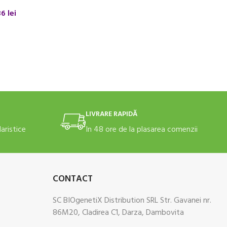
36
lei
 COȘ
LIVRARE RAPIDĂ
daristice
In 48 ore de la plasarea comenzii
CONTACT
SC BIOgenetiX Distribution SRL Str. Gavanei nr.
86M20, Cladirea C1, Darza, Dambovita