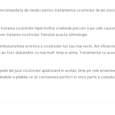
si recomandata de medici pentru tratamentul cicatricilor de pe orice
 tratarea cicatricilor hipertrofice si keloide precum si pe cele cauzat
pre tratarea cicatricilor folosind acasta tehnologie.
mbunatatirea estetica a cicatricilor noi sau mai vechi. Are eficienta
ea au fost dobandite cu mai mult timp in urma. Tratamentul cu acest
elii din jurul cicatricilor aplatizand in acelasi timp pe cele proemi
leabila si pliabila ce se contureaza perfect in orice parte a corpulu