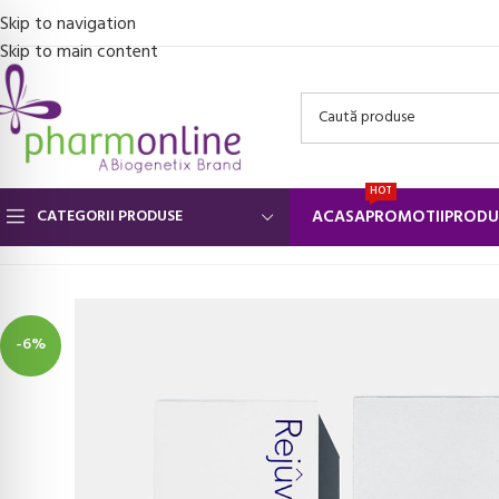
Skip to navigation
Skip to main content
HOT
CATEGORII PRODUSE
ACASA
PROMOTII
PRODU
Prima pagină
/
Ingrijire personala si Cosmetice
/
Plasturi siliconici
/
Pan
-6%