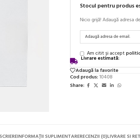
Stocul pentru produs e
Nicio grijă! Adaugă adresa d
Am citit și accept
politi
Livrare estimată:
Adaugă la favorite
Cod produs:
10408
Share:
SCRIERE
INFORMAȚII SUPLIMENTARE
RECENZII (0)
LIVRARE SI RE