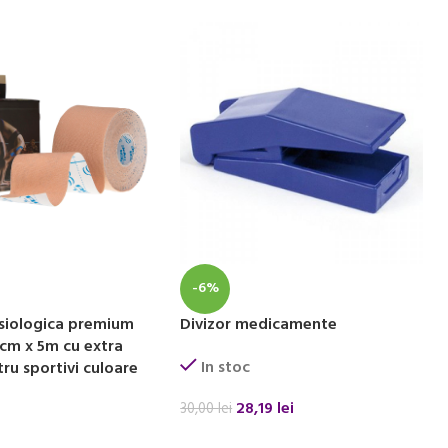
-6%
siologica premium
Divizor medicamente
cm x 5m cu extra
In stoc
ru sportivi culoare
28,19
lei
30,00
lei
ADAUGĂ ÎN COȘ