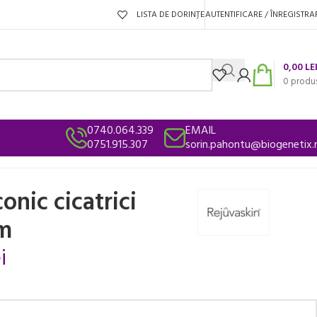
LISTA DE DORINȚE
AUTENTIFICARE / ÎNREGISTRA
0,00
LE
0
produ
0740.064.339
EMAIL
0751.915.307
sorin.pahontu@biogenetix.
onic cicatrici
cm
i