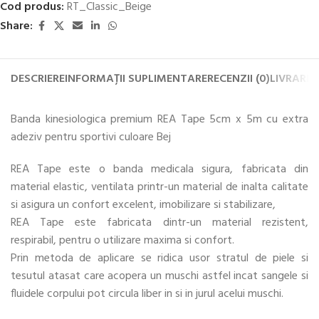
Cod produs:
RT_Classic_Beige
Share:
DESCRIERE
INFORMAȚII SUPLIMENTARE
RECENZII (0)
LIVRARE 
Banda kinesiologica premium REA Tape 5cm x 5m cu extra
adeziv pentru sportivi culoare Bej
REA Tape este o banda medicala sigura, fabricata din
material elastic, ventilata printr-un material de inalta calitate
si asigura un confort excelent, imobilizare si stabilizare,
REA Tape este fabricata dintr-un material rezistent,
respirabil, pentru o utilizare maxima si confort.
Prin metoda de aplicare se ridica usor stratul de piele si
tesutul atasat care acopera un muschi astfel incat sangele si
fluidele corpului pot circula liber in si in jurul acelui muschi.