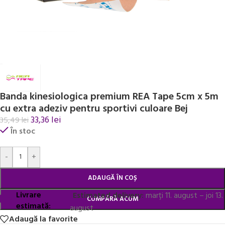
Banda kinesiologica premium REA Tape 5cm x 5m
cu extra adeziv pentru sportivi culoare Bej
33,36
lei
35,49
lei
În stoc
Alternative:
-
+
ADAUGĂ ÎN COȘ
Livrare
Estimated delivery:
marți 11. august – joi 13.
CUMPĂRĂ ACUM
estimată:
august
Adaugă la favorite