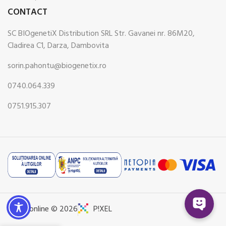
CONTACT
SC BIOgenetiX Distribution SRL Str. Gavanei nr. 86M20,
Cladirea C1, Darza, Dambovita
sorin.pahontu@biogenetix.ro
0740.064.339
0751.915.307
Pharmonline © 2026
P!XEL