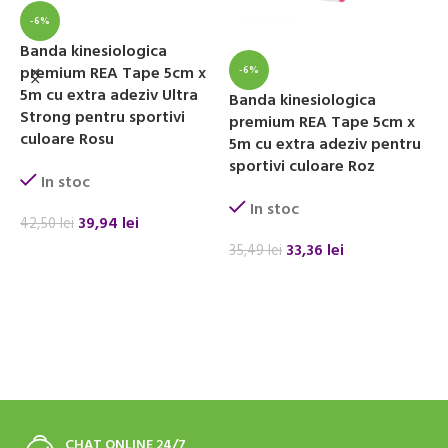
-6%
B
s
Banda kinesiologica
A
premium REA Tape 5cm x
-6%
5m cu extra adeziv Ultra
Banda kinesiologica
Strong pentru sportivi
premium REA Tape 5cm x
culoare Rosu
5m cu extra adeziv pentru
1
sportivi culoare Roz
In stoc
In stoc
39,94
lei
42,50
lei
33,36
lei
35,49
lei
ADAUGĂ ÎN COȘ
ADAUGĂ ÎN COȘ
CHAT ONLINE 24/7