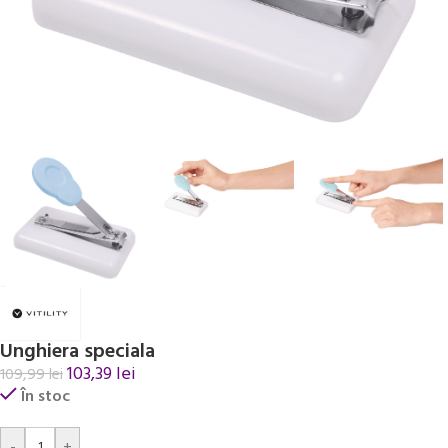
Unghiera speciala
103,39
lei
109,99
lei
În stoc
Alternative:
-
+