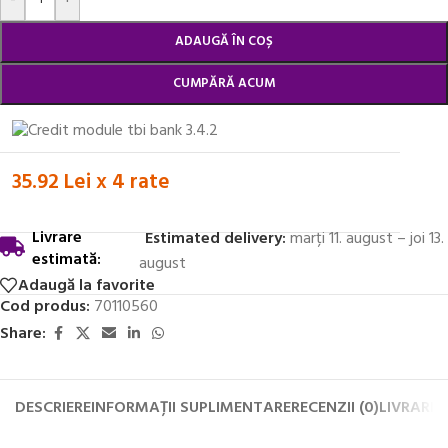
ADAUGĂ ÎN COȘ
CUMPĂRĂ ACUM
35.92 Lei x 4 rate
Livrare
Estimated delivery:
marți 11. august – joi 13.
estimată:
august
Adaugă la favorite
Cod produs:
70110560
Share:
DESCRIERE
INFORMAȚII SUPLIMENTARE
RECENZII (0)
LIVRARE 