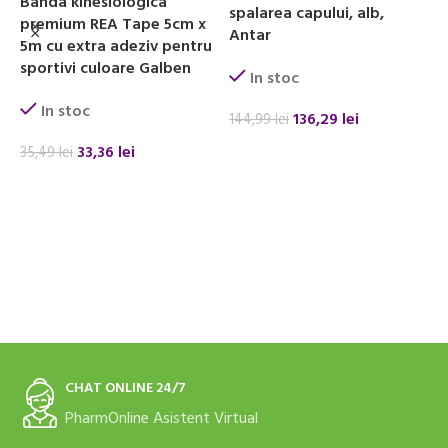
Banda kinesiologica
spalarea capului, alb,
premium REA Tape 5cm x
Antar
5m cu extra adeziv pentru
L
sportivi culoare Galben
In stoc
In stoc
136,29
lei
144,99
lei
ADAUGĂ ÎN COȘ
6
33,36
lei
35,49
lei
ADAUGĂ ÎN COȘ
CHAT ONLINE 24/7
PharmOnline Asistent Virtual