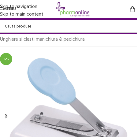
Skip to navigation
MENIU
Skip to main content
Prima pagină
/
Ingrijire personala si Cosmetice
/
Unghiere si clesti manichiura & pedichiura
-6%