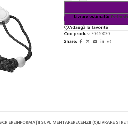
Livrare estimată:
Estimate
Adaugă la favorite
Cod produs:
70410030
Share:
SCRIERE
INFORMAȚII SUPLIMENTARE
RECENZII (0)
LIVRARE SI RE