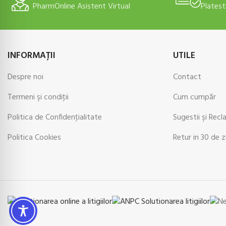
PharmOnline Asistent Virtual
Platest
INFORMAŢII
UTILE
Despre noi
Contact
Termeni şi condiţii
Cum cumpăr
Politica de Confidenţialitate
Sugestii şi Recl
Politica Cookies
Retur in 30 de z