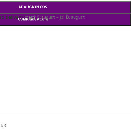
ADAUGĂ ÎN COȘ
d delivery:
marți 11. august – joi 13. august
CUMPĂRĂ ACUM
TUR