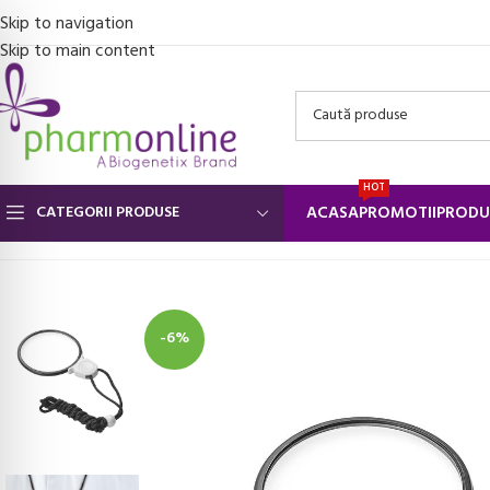
Skip to navigation
Skip to main content
HOT
CATEGORII PRODUSE
ACASA
PROMOTII
PRODU
Prima pagină
/
Ingrijire personala si Cosmetice
/
Dispozitive ingrijire 
-6%