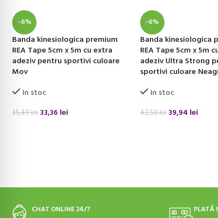
-6%
-6%
Banda kinesiologica premium
Banda kinesiologica
REA Tape 5cm x 5m cu extra
REA Tape 5cm x 5m cu
adeziv pentru sportivi culoare
adeziv Ultra Strong p
Mov
sportivi culoare Neag
In stoc
In stoc
33,36
lei
39,94
lei
35,49
lei
42,50
lei
ADAUGĂ ÎN COȘ
ADAUGĂ ÎN COȘ
CHAT ONLINE 24/7
PLATĂ 