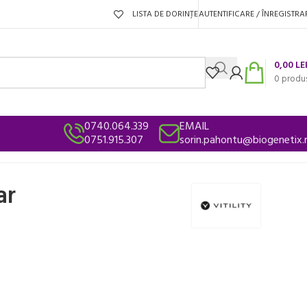
LISTA DE DORINȚE
AUTENTIFICARE / ÎNREGISTRA
0,00
LE
0
produ
0740.064.339
EMAIL
0751.915.307
sorin.pahontu@biogenetix.
ar