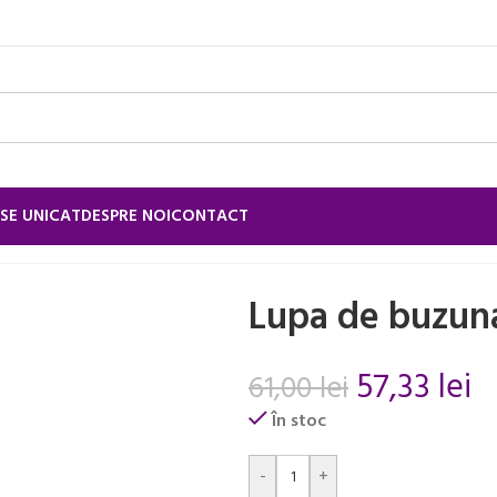
SE UNICAT
DESPRE NOI
CONTACT
personala
/
Lupa de buzunar
Lupa de buzun
57,33
lei
61,00
lei
În stoc
Alternative:
-
+