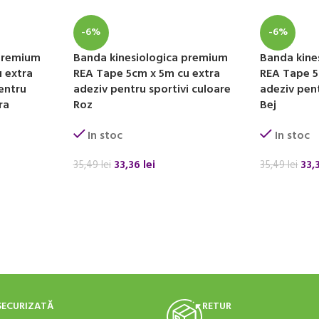
-6%
-6%
 premium
Banda kinesiologica premium
Banda kine
 extra
REA Tape 5cm x 5m cu extra
REA Tape 5
entru
adeziv pentru sportivi culoare
adeziv pent
ra
Roz
Bej
In stoc
In stoc
33,36
lei
33,
35,49
lei
35,49
lei
ADAUGĂ ÎN COȘ
ADAUGĂ ÎN
SECURIZATĂ
RETUR