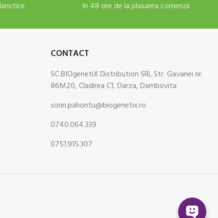
daristice
In 48 ore de la plasarea comenzii
CONTACT
SC BIOgenetiX Distribution SRL Str. Gavanei nr.
86M20, Cladirea C1, Darza, Dambovita
sorin.pahontu@biogenetix.ro
0740.064.339
0751.915.307