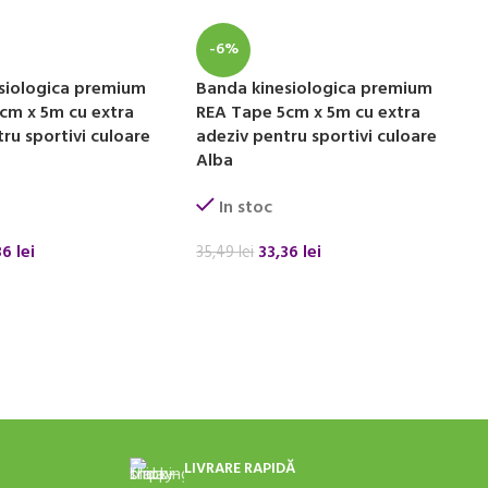
-6%
siologica premium
Banda kinesiologica premium
cm x 5m cu extra
REA Tape 5cm x 5m cu extra
ru sportivi culoare
adeziv pentru sportivi culoare
Alba
In stoc
36
lei
33,36
lei
35,49
lei
 COȘ
ADAUGĂ ÎN COȘ
LIVRARE RAPIDĂ