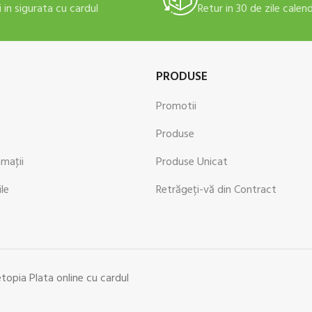
i in sigurata cu cardul
Retur in 30 de zile calen
PRODUSE
Promotii
Produse
amaţii
Produse Unicat
ile
Retrăgeți-vă din Contract