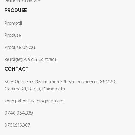
Retur in 30 de zile
PRODUSE
Promotii
Produse
Produse Unicat
Retrăgeți-vă din Contract
CONTACT
SC BIOgenetiX Distribution SRL Str. Gavanei nr. 86M20,
Cladirea C1, Darza, Dambovita
sorin.pahontu@biogenetix.ro
0740.064.339
0751.915.307