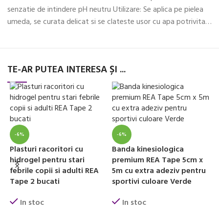
senzatie de intindere pH neutru Utilizare: Se aplica pe pielea
umeda, se curata delicat si se clateste usor cu apa potrivita…
TE-AR PUTEA INTERESA ȘI ...
-6%
-6%
Plasturi racoritori cu
Banda kinesiologica
B
hidrogel pentru stari
premium REA Tape 5cm x
p
febrile copii si adulti REA
5m cu extra adeziv pentru
5
Tape 2 bucati
sportivi culoare Verde
s
In stoc
In stoc