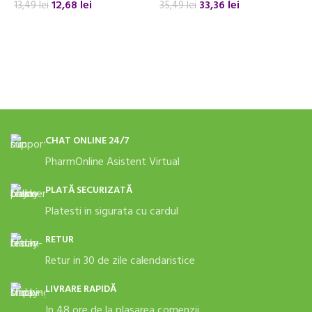
12,68
lei
33,36
lei
13,49
lei
35,49
lei
3
ADAUGĂ ÎN COȘ
ADAUGĂ ÎN COȘ
CHAT ONLINE 24/7
PharmOnline Asistent Virtual
PLATĂ SECURIZATĂ
Platesti in sigurata cu cardul
RETUR
Retur in 30 de zile calendaristice
LIVRARE RAPIDĂ
In 48 ore de la plasarea comenzii