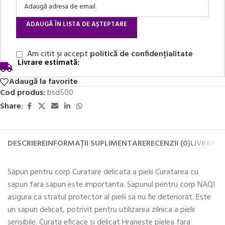
ADAUGĂ ÎN LISTA DE AȘTEPTARE
Am citit și accept
politică de confidențialitate
Livrare estimată:
Adaugă la favorite
Cod produs:
bsd500
Share:
DESCRIERE
INFORMAȚII SUPLIMENTARE
RECENZII (0)
LIVRARE 
Sapun pentru corp Curatare delicata a pielii Curatarea cu
sapun fara sapun este importanta. Sapunul pentru corp NAQI
asigura ca stratul protector al pielii sa nu fie deteriorat. Este
un sapun delicat, potrivit pentru utilizarea zilnica a pielii
sensibile. Curata eficace si delicat Hraneste pielea fara