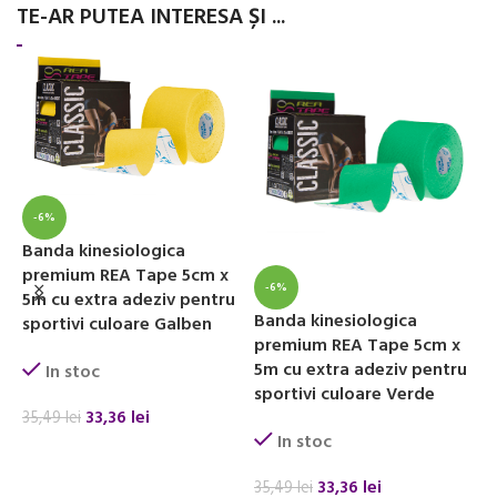
TE-AR PUTEA INTERESA ȘI ...
-6%
B
Banda kinesiologica
s
premium REA Tape 5cm x
A
-6%
5m cu extra adeziv pentru
Banda kinesiologica
sportivi culoare Galben
premium REA Tape 5cm x
5m cu extra adeziv pentru
In stoc
1
sportivi culoare Verde
33,36
lei
35,49
lei
In stoc
ADAUGĂ ÎN COȘ
33,36
lei
35,49
lei