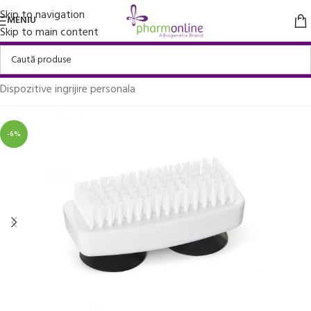
Skip to navigation
MENIU
Skip to main content
Prima pagină
/
Ingrijire personala si Cosmetice
/
Dispozitive ingrijire personala
-6%