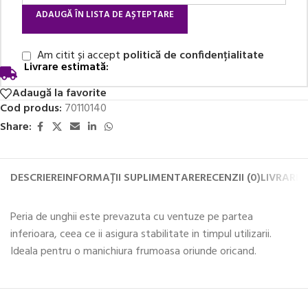
ADAUGĂ ÎN LISTA DE AȘTEPTARE
Am citit și accept
politică de confidențialitate
Livrare estimată:
Adaugă la favorite
Cod produs:
70110140
Share:
DESCRIERE
INFORMAȚII SUPLIMENTARE
RECENZII (0)
LIVRARE 
Peria de unghii este prevazuta cu ventuze pe partea
inferioara, ceea ce ii asigura stabilitate in timpul utilizarii.
Ideala pentru o manichiura frumoasa oriunde oricand.