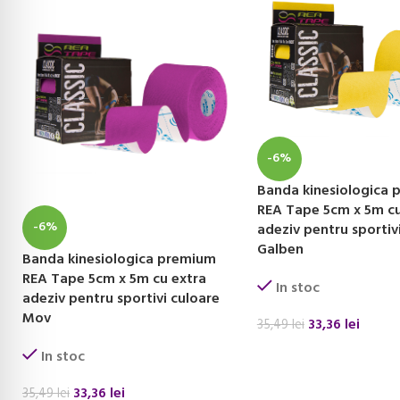
-6%
Banda kinesiologica
REA Tape 5cm x 5m cu
-6%
adeziv pentru sportiv
Galben
Banda kinesiologica premium
REA Tape 5cm x 5m cu extra
In stoc
adeziv pentru sportivi culoare
Mov
33,36
lei
35,49
lei
ADAUGĂ ÎN COȘ
In stoc
33,36
lei
35,49
lei