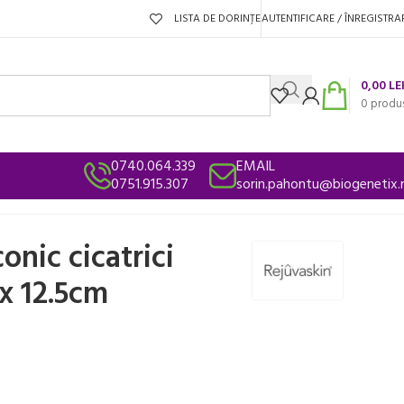
LISTA DE DORINȚE
AUTENTIFICARE / ÎNREGISTRA
0,00
LE
0
produ
0740.064.339
EMAIL
0751.915.307
sorin.pahontu@biogenetix.
onic cicatrici
 x 12.5cm