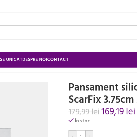
SE UNICAT
DESPRE NOI
CONTACT
sament siliconic cicatrici ScarFix 3.75cm x 12.5cm
Pansament silic
ScarFix 3.75cm
169,19
lei
179,99
lei
În stoc
Alternative:
-
+