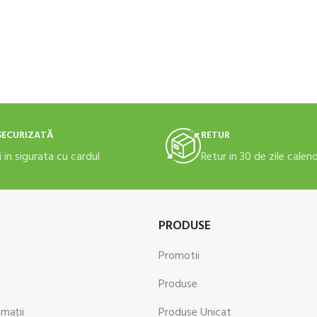
ADAUGĂ ÎN COȘ
ADAUGĂ ÎN
SECURIZATĂ
RETUR
i in sigurata cu cardul
Retur in 30 de zile calen
PRODUSE
Promotii
Produse
amaţii
Produse Unicat