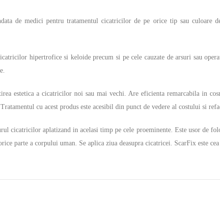
ndata de medici pentru tratamentul cicatricilor de pe orice tip sau culoare 
icatricilor hipertrofice si keloide precum si pe cele cauzate de arsuri sau opera
e.
ea estetica a cicatricilor noi sau mai vechi. Are eficienta remarcabila in cosme
ratamentul cu acest produs este acesibil din punct de vedere al costului si reface
rul cicatricilor aplatizand in acelasi timp pe cele proeminente. Este usor de folo
 orice parte a corpului uman. Se aplica ziua deasupra cicatricei. ScarFix este cea