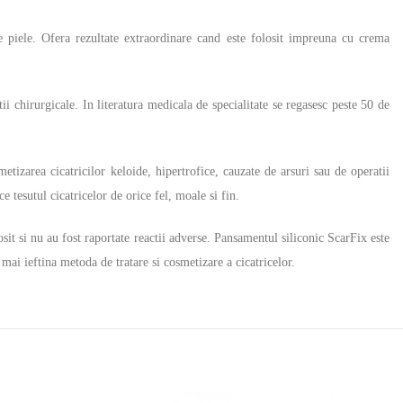
de piele. Ofera rezultate extraordinare cand este folosit impreuna cu crema
tii chirurgicale. In literatura medicala de specialitate se regasesc peste 50 de
tizarea cicatricilor keloide, hipertrofice, cauzate de arsuri sau de operatii
 tesutul cicatricelor de orice fel, moale si fin.
sit si nu au fost raportate reactii adverse. Pansamentul siliconic ScarFix este
 mai ieftina metoda de tratare si cosmetizare a cicatricelor.