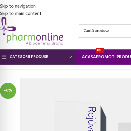
Skip to navigation
Skip to main content
HOT
CATEGORII PRODUSE
ACASA
PROMOTII
PRODU
Prima pagină
/
Ingrijire personala si Cosmetice
/
Plasturi siliconici
/
Pan
-6%