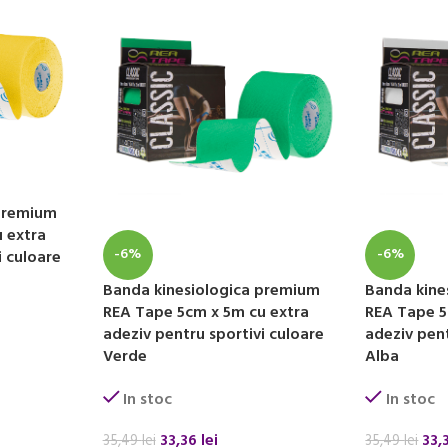
 premium
 extra
-6%
-6%
i culoare
Banda kinesiologica premium
Banda kine
REA Tape 5cm x 5m cu extra
REA Tape 5
adeziv pentru sportivi culoare
adeziv pent
Verde
Alba
In stoc
In stoc
33,36
lei
33,
35,49
lei
35,49
lei