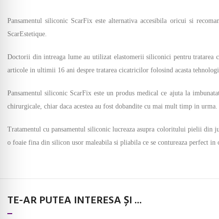
Pansamentul siliconic ScarFix este alternativa accesibila oricui si recoma
ScarEstetique.
Doctorii din intreaga lume au utilizat elastomerii siliconici pentru tratarea c
articole in ultimii 16 ani despre tratarea cicatricilor folosind acasta tehnologi
Pansamentul siliconic ScarFix este un produs medical ce ajuta la imbunatatir
chirurgicale, chiar daca acestea au fost dobandite cu mai mult timp in urma. T
Tratamentul cu pansamentul siliconic lucreaza asupra coloritului pielii din ju
o foaie fina din silicon usor maleabila si pliabila ce se contureaza perfect in
TE-AR PUTEA INTERESA ȘI ...