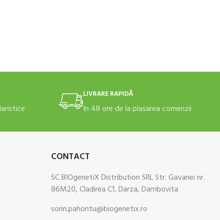
 COȘ
LIVRARE RAPIDĂ
daristice
In 48 ore de la plasarea comenzii
CONTACT
SC BIOgenetiX Distribution SRL Str. Gavanei nr.
86M20, Cladirea C1, Darza, Dambovita
sorin.pahontu@biogenetix.ro