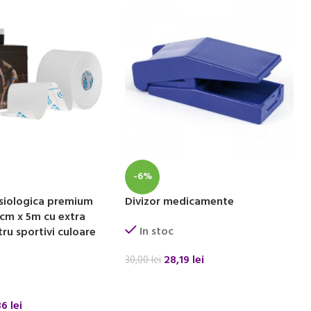
-6%
siologica premium
Divizor medicamente
cm x 5m cu extra
In stoc
ru sportivi culoare
28,19
lei
30,00
lei
ADAUGĂ ÎN COȘ
36
lei