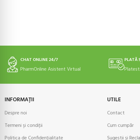
ADAUGĂ ÎN COȘ
CHAT ONLINE 24/7
PLATĂ 
PharmOnline Asistent Virtual
Platest
INFORMAŢII
UTILE
Despre noi
Contact
Termeni şi condiţii
Cum cumpăr
Politica de Confidenţialitate
Sugestii şi Recl