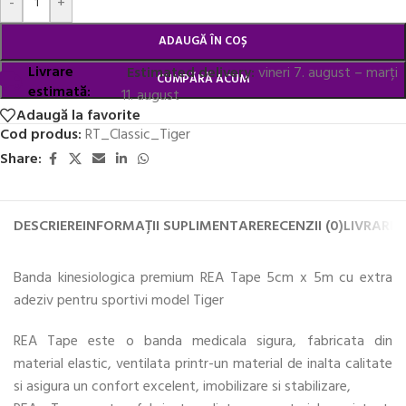
-
+
ADAUGĂ ÎN COȘ
Livrare
Estimated delivery:
vineri 7. august – marți
CUMPĂRĂ ACUM
estimată:
11. august
Adaugă la favorite
Cod produs:
RT_Classic_Tiger
Share:
DESCRIERE
INFORMAȚII SUPLIMENTARE
RECENZII (0)
LIVRARE 
Banda kinesiologica premium REA Tape 5cm x 5m cu extra
adeziv pentru sportivi model Tiger
REA Tape este o banda medicala sigura, fabricata din
material elastic, ventilata printr-un material de inalta calitate
si asigura un confort excelent, imobilizare si stabilizare,