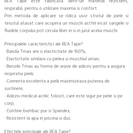
REA Tape este fabricata dintr-un material rezistent,
respirabil, pentru o utilizare maxima si confort.
Prin metoda de aplicare se ridica usor stratul de piele si
tesutul atasat care acopera un muschi astfel incat sangele si
fluidele corpului pot circula liber in si in jurul acelui muschi.
Principalele caracteristici ale REA Tape?
· Banda Tmax are o elasticitate de 160%;
· Elasticitate similara cu pielea si muschiul uman;
· Benzile Tmax au forma de wave de adeziv pentru a asigura
respiratia pielii;
· Coerenta excelenta a pielii maximizeaza puterea de
sustinere;
· Adeziv medical acrilic folosit, care este sigur pe piele si pe
corp;
· Contine bumbac pur si Spandex;
· Rezistent la apa in piscina si dus.
Efectele principale ale REA Tape?