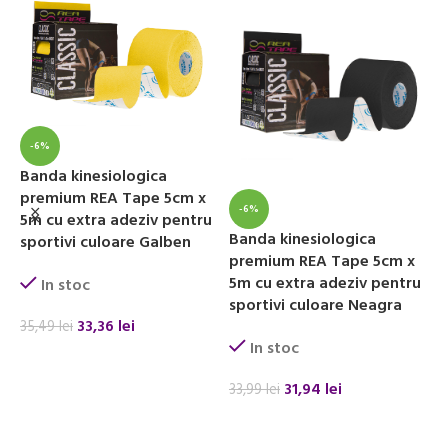
-6%
Banda kinesiologica
premium REA Tape 5cm x
-6%
5m cu extra adeziv pentru
Banda kinesiologica
B
sportivi culoare Galben
premium REA Tape 5cm x
p
5m cu extra adeziv pentru
5
In stoc
sportivi culoare Neagra
s
33,36
lei
35,49
lei
In stoc
ADAUGĂ ÎN COȘ
31,94
lei
33,99
lei
3
ADAUGĂ ÎN COȘ