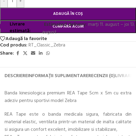
-
+
ADAUGĂ ÎN COȘ
Livrare
Estimated delivery:
marți 11. august – joi 13.
CUMPĂRĂ ACUM
estimată:
august
Adaugă la favorite
Cod produs:
RT_Classic_Zebra
Share:
DESCRIERE
INFORMAȚII SUPLIMENTARE
RECENZII (0)
LIVRARE 
Banda kinesiologica premium REA Tape 5cm x 5m cu extra
adeziv pentru sportivi model Zebra
REA Tape este o banda medicala sigura, fabricata din
material elastic, ventilata printr-un material de inalta calitate
si asigura un confort excelent, imobilizare si stabilizare,