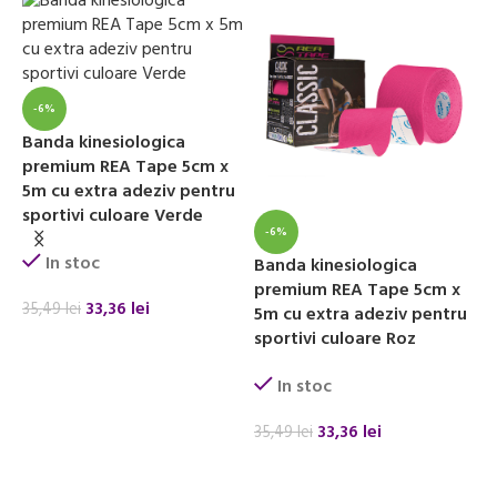
B
-6%
s
Banda kinesiologica
A
premium REA Tape 5cm x
5m cu extra adeziv pentru
sportivi culoare Verde
-6%
1
In stoc
Banda kinesiologica
premium REA Tape 5cm x
33,36
lei
35,49
lei
5m cu extra adeziv pentru
sportivi culoare Roz
ADAUGĂ ÎN COȘ
In stoc
33,36
lei
35,49
lei
ADAUGĂ ÎN COȘ