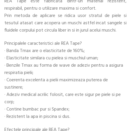
REA Tape este fabricata dintr-un material rezistent,
respirabil, pentru o utilizare maxima si confort.
Prin metoda de aplicare se ridica usor stratul de piele si
tesutul atasat care acopera un muschi astfel incat sangele si
fluidele corpului pot circula liber in si in jurul acelui muschi.
Principalele caracteristici ale REA Tape?
· Banda Tmax are o elasticitate de 160%;
· Elasticitate similara cu pielea si muschiul uman;
· Benzile Tmax au forma de wave de adeziv pentru a asigura
respiratia pielii;
· Coerenta excelenta a pielii maximizeaza puterea de
sustinere;
· Adeziv medical acrilic folosit, care este sigur pe piele si pe
corp;
· Contine bumbac pur si Spandex;
· Rezistent la apa in piscina si dus.
Efectele principale ale REA Tape?