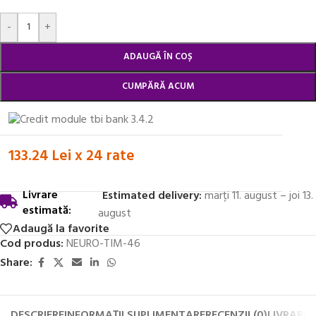
Alternative:
-
+
ADAUGĂ ÎN COȘ
CUMPĂRĂ ACUM
133.24 Lei x 24 rate
Livrare
Estimated delivery:
marți 11. august – joi 13.
estimată:
august
Adaugă la favorite
Cod produs:
NEURO-TIM-46
Share:
DESCRIERE
INFORMAȚII SUPLIMENTARE
RECENZII (0)
LIVRARE 