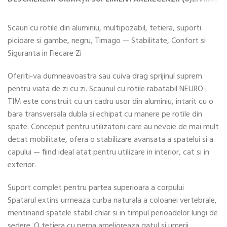
Scaun cu rotile din aluminiu, multipozabil, tetiera, suporti
picioare si gambe, negru, Timago — Stabilitate, Confort si
Siguranta in Fiecare Zi
Oferiti-va dumneavoastra sau cuiva drag sprijinul suprem
pentru viata de zi cu zi. Scaunul cu rotile rabatabil NEURO-
TIM este construit cu un cadru usor din aluminiu, intarit cu o
bara transversala dubla si echipat cu manere pe rotile din
spate. Conceput pentru utilizatorii care au nevoie de mai mult
decat mobilitate, ofera o stabilizare avansata a spatelui si a
capului — fiind ideal atat pentru utilizare in interior, cat si in
exterior.
Suport complet pentru partea superioara a corpului
Spatarul extins urmeaza curba naturala a coloanei vertebrale,
mentinand spatele stabil chiar si in timpul perioadelor lungi de
sedere. O tetiera cu perna amelioreaza gatul si umerii,