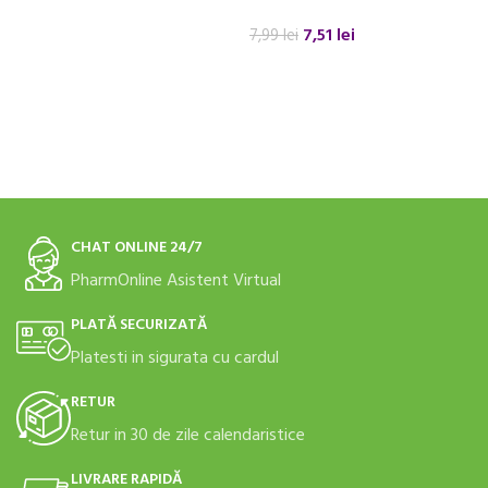
ADAUGĂ ÎN COȘ
8
7,51
lei
7,99
lei
ADAUGĂ ÎN COȘ
CHAT ONLINE 24/7
PharmOnline Asistent Virtual
PLATĂ SECURIZATĂ
Platesti in sigurata cu cardul
RETUR
Retur in 30 de zile calendaristice
LIVRARE RAPIDĂ