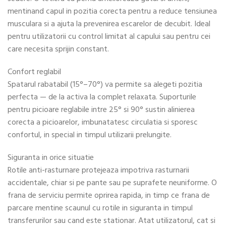
mentinand capul in pozitia corecta pentru a reduce tensiunea
musculara si a ajuta la prevenirea escarelor de decubit. Ideal
pentru utilizatorii cu control limitat al capului sau pentru cei
care necesita sprijin constant.
Confort reglabil
Spatarul rabatabil (15°–70°) va permite sa alegeti pozitia
perfecta — de la activa la complet relaxata. Suporturile
pentru picioare reglabile intre 25° si 90° sustin alinierea
corecta a picioarelor, imbunatatesc circulatia si sporesc
confortul, in special in timpul utilizarii prelungite.
Siguranta in orice situatie
Rotile anti-rasturnare protejeaza impotriva rasturnarii
accidentale, chiar si pe pante sau pe suprafete neuniforme. O
frana de serviciu permite oprirea rapida, in timp ce frana de
parcare mentine scaunul cu rotile in siguranta in timpul
transferurilor sau cand este stationar. Atat utilizatorul, cat si