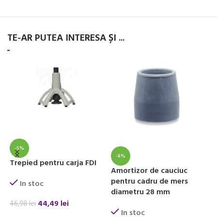
TE-AR PUTEA INTERESA ȘI ...
-5%
-6%
Trepied pentru carja FDI
Amortizor de cauciuc
B
pentru cadru de mers
b
In stoc
diametru 28 mm
44,49
lei
46,98
lei
In stoc