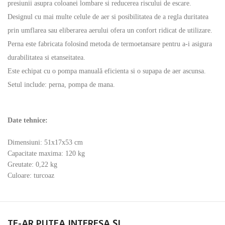
presiunii asupra coloanei lombare si reducerea riscului de escare.
Designul cu mai multe celule de aer si posibilitatea de a regla duritatea
prin umflarea sau eliberarea aerului ofera un confort ridicat de utilizare.
Perna este fabricata folosind metoda de termoetansare pentru a-i asigura
durabilitatea si etanseitatea.
Este echipat cu o pompa manuală eficienta si o supapa de aer ascunsa.
Setul include: perna, pompa de mana.
Date tehnice:
Dimensiuni: 51x17x53 cm
Capacitate maxima: 120 kg
Greutate: 0,22 kg
Culoare: turcoaz
TE-AR PUTEA INTERESA ȘI ...