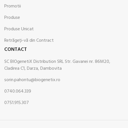
Promotii
Produse
Produse Unicat
Retrăgeți-vă din Contract
CONTACT
SC BIOgenetiX Distribution SRL Str. Gavanei nr. 86M20,
Cladirea C1, Darza, Dambovita
sorin.pahontu@biogenetix.ro
0740.064.339
0751.915.307