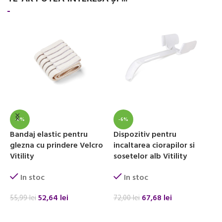
-6%
-6%
Bandaj elastic pentru
Dispozitiv pentru
O
glezna cu prindere Velcro
incaltarea ciorapilor si
2
Vitility
sosetelor alb Vitility
m
In stoc
In stoc
52,64
lei
67,68
lei
55,99
lei
72,00
lei
4
ADAUGĂ ÎN COȘ
ADAUGĂ ÎN COȘ