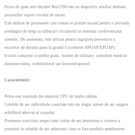
Perna de spate anti-decubit RestTIM este un dispozitiv auxiliar destinat
pacientilor expusi riscului de escare.
Este utilizat de persoanele care raman in pozitie sezand pentru o perioada
prelungita de timp cu tulburari circulatorii in sistemul cardiovascular
sistemic. De asemenea, este utilizat pentru ingrijirea preventiva a
escarelor de decubit pana la gradul I (conform NPUAP/EPUAP).
Evitati contactul cu pielea goala. Inainte de utilizare, consultati medicul
dumneavoastra, reabilitatorul sau kinetoterapeutul.
Caracteristici:
Perna este realizată din material TPU de inalta calitate.
Celulele de aer individuale conectate intr-un singur sistem de aer asigura
echilibrul adecvat al corpului.
Presiunea exercitata asupra unei celule de aer determina o crestere a
presiunii in celulele de aer adiacente, ceea ce face posibila ameliorarea