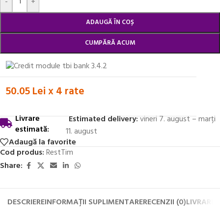
-
+
ADAUGĂ ÎN COȘ
CUMPĂRĂ ACUM
50.05 Lei x 4 rate
Livrare
Estimated delivery:
vineri 7. august – marți
estimată:
11. august
Adaugă la favorite
Cod produs:
RestTim
Share:
DESCRIERE
INFORMAȚII SUPLIMENTARE
RECENZII (0)
LIVRARE 