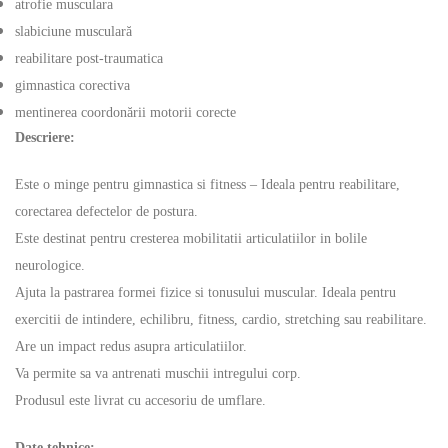
atrofie musculara
slabiciune musculară
reabilitare post-traumatica
gimnastica corectiva
mentinerea coordonării motorii corecte
Descriere:
Este o minge pentru gimnastica si fitness – Ideala pentru reabilitare,
corectarea defectelor de postura.
Este destinat pentru cresterea mobilitatii articulatiilor in bolile
neurologice.
Ajuta la pastrarea formei fizice si tonusului muscular. Ideala pentru
exercitii de intindere, echilibru, fitness, cardio, stretching sau reabilitare.
Are un impact redus asupra articulatiilor.
Va permite sa va antrenati muschii intregului corp.
Produsul este livrat cu accesoriu de umflare.
Date tehnice: