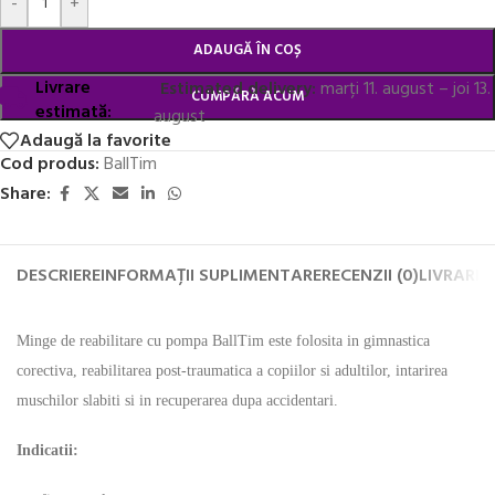
-
+
ADAUGĂ ÎN COȘ
Livrare
Estimated delivery:
marți 11. august – joi 13.
CUMPĂRĂ ACUM
estimată:
august
Adaugă la favorite
Cod produs:
BallTim
Share:
DESCRIERE
INFORMAȚII SUPLIMENTARE
RECENZII (0)
LIVRARE 
Minge de reabilitare cu pompa BallTim este folosita in gimnastica
corectiva, reabilitarea post-traumatica a copiilor si adultilor, intarirea
muschilor slabiti si in recuperarea dupa accidentari.
Indicatii: