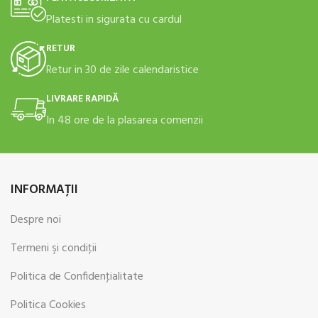
Platesti in sigurata cu cardul
RETUR
Retur in 30 de zile calendaristice
LIVRARE RAPIDĂ
In 48 ore de la plasarea comenzii
INFORMAŢII
Despre noi
Termeni şi condiţii
Politica de Confidenţialitate
Politica Cookies