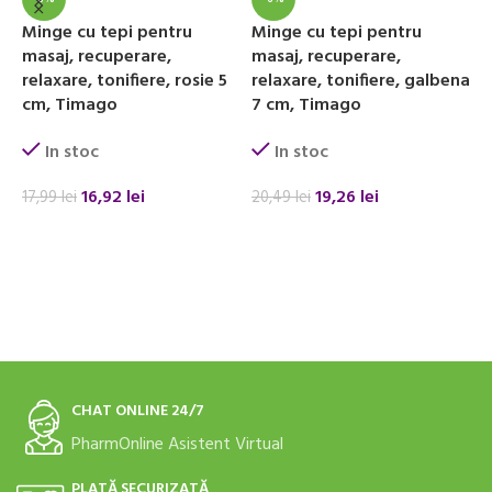
M
Minge cu tepi pentru
Minge cu tepi pentru
r
masaj, recuperare,
masaj, recuperare,
t
relaxare, tonifiere, rosie 5
relaxare, tonifiere, galbena
cm, Timago
7 cm, Timago
In stoc
In stoc
16,92
lei
19,26
lei
2
17,99
lei
20,49
lei
ADAUGĂ ÎN COȘ
ADAUGĂ ÎN COȘ
CHAT ONLINE 24/7
PharmOnline Asistent Virtual
PLATĂ SECURIZATĂ