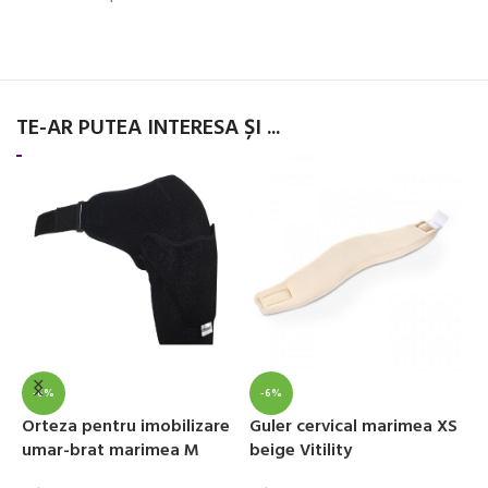
TE-AR PUTEA INTERESA ȘI ...
-6%
-6%
Orteza pentru imobilizare
Guler cervical marimea XS
O
umar-brat marimea M
beige Vitility
b