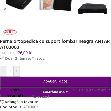
Perna ortopedica cu suport lombar neagra ANTAR
AT03003
126,89
lei
134,99
lei
Doar 2 rămase în stoc
Alternative:
-
+
ADAUGĂ ÎN COȘ
Livrare
Estimated delivery:
luni 10. august – miercuri
CUMPĂRĂ ACUM
estimată:
12. august
Adaugă la favorite
Cod produs:
AT03003