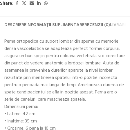
Share:
DESCRIERE
INFORMAȚII SUPLIMENTARE
RECENZII (0)
LIVRARE 
Perna ortopedica cu suport lombar din spuma cu memorie
densa vascoelastica se adapteaza perfect formei corpului,
asigura un bun sprijin pentru coloana vertebrala si o corectare
din punct de vedere anatomic a lordozei lombare. Ajuta de
asemenea la prevenirea durerilor aparute la nivel lombar
rezultate prin mentinerea spatelui intr-o pozitie incorecta
pentru o perioada mai lunga de timp. Amelioreaza durerea de
spate cand pacientul se afla in pozitia asezat. Perna are o
serie de caneluri care mascheaza spatele.
Dimensiuni perna:
• Latime: 42 cm
• Inaltime: 35 cm
• Grosime: 6 pana la 10 cm