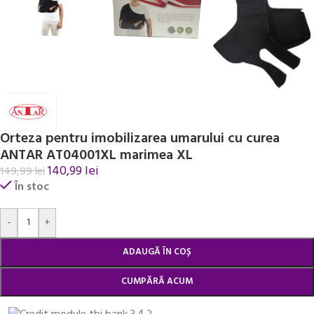
Orteza pentru imobilizarea umarului cu curea
ANTAR AT04001XL marimea XL
140,99
lei
149,99
lei
În stoc
Alternative:
-
+
ADAUGĂ ÎN COȘ
CUMPĂRĂ ACUM