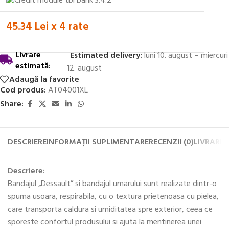
45.34 Lei x 4 rate
Livrare
Estimated delivery:
luni 10. august – miercuri
estimată:
12. august
Adaugă la favorite
Cod produs:
AT04001XL
Share:
DESCRIERE
INFORMAȚII SUPLIMENTARE
RECENZII (0)
LIVRARE 
Descriere:
Bandajul „Dessault” si bandajul umarului sunt realizate dintr-o
spuma usoara, respirabila, cu o textura prietenoasa cu pielea,
care transporta caldura si umiditatea spre exterior, ceea ce
sporeste confortul produsului si ajuta la mentinerea unei