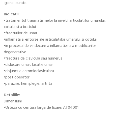
igienei curate.
Indicatii:
•tratamentul traumatismelor la nivelul articulatiilor umarului,
cotului si a bratului
•fracturilor de umar
•inflamatii si entorse ale articulatiilor umarului si cotului
•in procesul de vindecare a inflamatiei si a modificarilor
degenerative
•fractura de clavicula sau humerus
•dislocare umar, luxatie umar
•disjunctie acromioclaviculara
•post operator
•parazilie, hemiplegie, artrita
Detaliile:
Dimensiuni:
•Orteza cu centura larga de fixare: AT04001