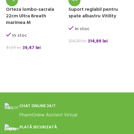
-6%
-6%
Orteza lombo-sacrala
Suport reglabil pentru
O
22cm Ultra Breath
spate albastru Vitility
u
marimea M
In stoc
In stoc
314,89
lei
334,99
lei
8
39,47
lei
41,99
lei
ADAUGĂ ÎN COȘ
ADAUGĂ ÎN COȘ
CHAT ONLINE 24/7
PharmOnline Asistent Virtual
PLATĂ SECURIZATĂ