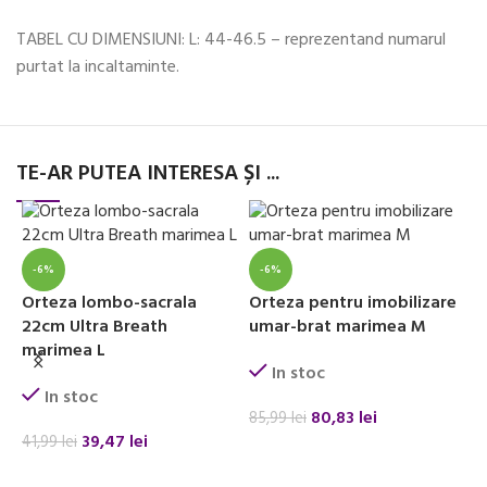
TABEL CU DIMENSIUNI: L: 44-46.5 – reprezentand numarul
purtat la incaltaminte.
TE-AR PUTEA INTERESA ȘI ...
-6%
-6%
Orteza lombo-sacrala
Orteza pentru imobilizare
22cm Ultra Breath
umar-brat marimea M
D
marimea L
i
In stoc
s
In stoc
80,83
lei
85,99
lei
39,47
lei
41,99
lei
ADAUGĂ ÎN COȘ
7
ADAUGĂ ÎN COȘ