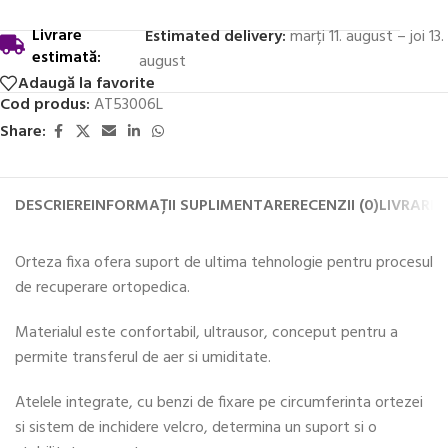
Livrare
Estimated delivery:
marți 11. august – joi 13.
estimată:
august
Adaugă la favorite
Cod produs:
AT53006L
Share:
DESCRIERE
INFORMAȚII SUPLIMENTARE
RECENZII (0)
LIVRARE 
Orteza fixa ofera suport de ultima tehnologie pentru procesul
de recuperare ortopedica.
Materialul este confortabil, ultrausor, conceput pentru a
permite transferul de aer si umiditate.
Atelele integrate, cu benzi de fixare pe circumferinta ortezei
si sistem de inchidere velcro, determina un suport si o