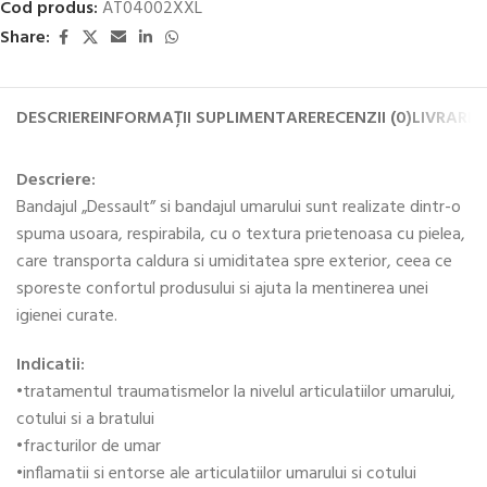
Cod produs:
AT04002XXL
Share:
DESCRIERE
INFORMAȚII SUPLIMENTARE
RECENZII (0)
LIVRARE 
Descriere:
Bandajul „Dessault” si bandajul umarului sunt realizate dintr-o
spuma usoara, respirabila, cu o textura prietenoasa cu pielea,
care transporta caldura si umiditatea spre exterior, ceea ce
sporeste confortul produsului si ajuta la mentinerea unei
igienei curate.
Indicatii:
•tratamentul traumatismelor la nivelul articulatiilor umarului,
cotului si a bratului
•fracturilor de umar
•inflamatii si entorse ale articulatiilor umarului si cotului