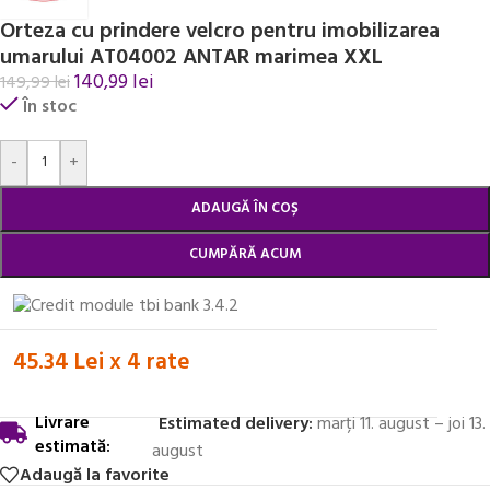
Orteza cu prindere velcro pentru imobilizarea
umarului AT04002 ANTAR marimea XXL
140,99
lei
149,99
lei
În stoc
Alternative:
-
+
ADAUGĂ ÎN COȘ
CUMPĂRĂ ACUM
45.34 Lei x 4 rate
Livrare
Estimated delivery:
marți 11. august – joi 13.
estimată:
august
Adaugă la favorite