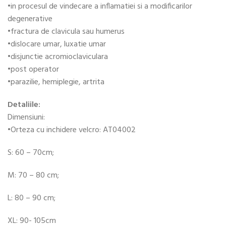
•in procesul de vindecare a inflamatiei si a modificarilor
degenerative
•fractura de clavicula sau humerus
•dislocare umar, luxatie umar
•disjunctie acromioclaviculara
•post operator
•parazilie, hemiplegie, artrita
Detaliile:
Dimensiuni:
•Orteza cu inchidere velcro: AT04002
S: 60 – 70cm;
M: 70 – 80 cm;
L: 80 – 90 cm;
XL: 90- 105cm