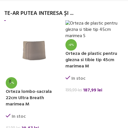
TE-AR PUTEA INTERESA ȘI ...
-6%
Orteza de plastic pentru
O
glezna si tibie tip 45cm
g
marimea M
m
In stoc
-6%
187,99
lei
199,99
lei
1
Orteza lombo-sacrala
22cm Ultra Breath
ADAUGĂ ÎN COȘ
marimea M
In stoc