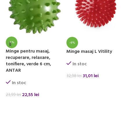
-6%
-6%
Minge pentru masaj,
Minge masaj L Vitility
M
recuperare, relaxare,
m
In stoc
tonifiere, verde 6 cm,
r
ANTAR
a
31,01
lei
32,98
lei
In stoc
ADAUGĂ ÎN COȘ
22,55
lei
23,99
lei
1
ADAUGĂ ÎN COȘ