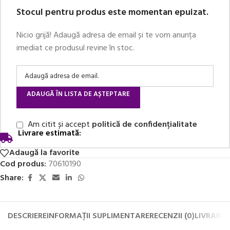
Stocul pentru produs este momentan epuizat.
Nicio grijă! Adaugă adresa de email și te vom anunța
imediat ce produsul revine în stoc.
ADAUGĂ ÎN LISTA DE AȘTEPTARE
Am citit și accept
politică de confidențialitate
Livrare estimată:
Adaugă la favorite
Cod produs:
70610190
Share:
DESCRIERE
INFORMAȚII SUPLIMENTARE
RECENZII (0)
LIVRARE 