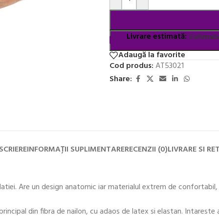
Livrare estimată:
Estimate
Adaugă la favorite
Cod produs:
AT53021
Share:
SCRIERE
INFORMAȚII SUPLIMENTARE
RECENZII (0)
LIVRARE SI RE
tiei. Are un design anatomic iar materialul extrem de confortabil, p
 principal din fibra de nailon, cu adaos de latex si elastan. Intareste