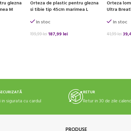
tru glezna
Orteza de plastic pentru glezna
Orteza lom
imea M
si tibie tip 45cm marimea L
Ultra Brea
In stoc
In stoc
187,99
lei
39,
199,99
lei
41,99
lei
ADAUGĂ ÎN COȘ
ADAUGĂ ÎN
SECURIZATĂ
RETUR
i in sigurata cu cardul
Retur in 30 de zile calen
PRODUSE