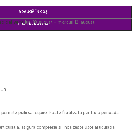
ADAUGĂ ÎN COȘ
d delivery:
luni 10. august – miercuri 12. august
CUMPĂRĂ ACUM
TUR
ermite pielii sa respire. Poate fi utilizata pentru o perioada
 articulatia, asigura compresie si incalzeste usor articulatia.