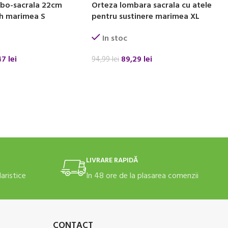
bo-sacrala 22cm
Orteza lombara sacrala cu atele
th marimea S
pentru sustinere marimea XL
In stoc
47
lei
89,29
lei
94,99
lei
 COȘ
ADAUGĂ ÎN COȘ
LIVRARE RAPIDĂ
daristice
In 48 ore de la plasarea comenzii
CONTACT