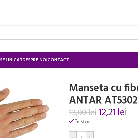
SE UNICAT
DESPRE NOI
CONTACT
Manseta cu fibra din nylon ANTAR AT53021
Manseta cu fib
ANTAR AT5302
12,21
lei
13,00
lei
În stoc
Alternative:
-
+