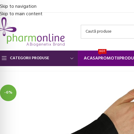
Skip to navigation
Skip to main content
HOT
CATEGORII PRODUSE
ACASA
PROMOTII
PRODU
Prima pagină
/
Suporturi ortopedice si orteze
/
Orteze pentru mana
/
-6%