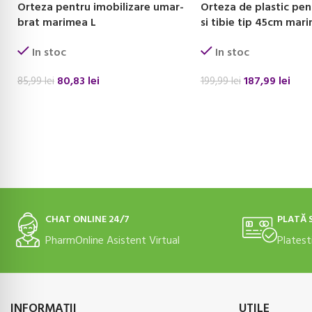
Orteza pentru imobilizare umar-
Orteza de plastic pen
brat marimea L
si tibie tip 45cm mar
In stoc
In stoc
80,83
lei
187,99
lei
85,99
lei
199,99
lei
ADAUGĂ ÎN COȘ
ADAUGĂ ÎN COȘ
CHAT ONLINE 24/7
PLATĂ 
PharmOnline Asistent Virtual
Platest
INFORMAŢII
UTILE