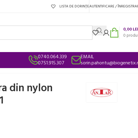
LISTA DE DORINȚE
AUTENTIFICARE / ÎNREGISTRA
0,00
LE
0
produ
0740.064.339
EMAIL
0751.915.307
sorin.pahontu@biogenetix.
ra din nylon
1