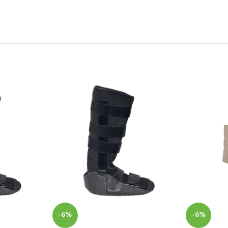
-6%
-6%