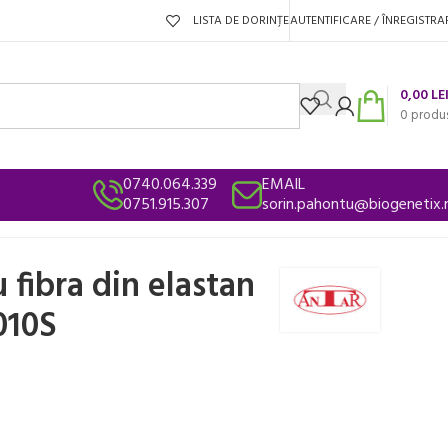
LISTA DE DORINȚE
AUTENTIFICARE / ÎNREGISTRA
0,00
LE
0
produ
0740.064.339
EMAIL
0751.915.307
sorin.pahontu@biogenetix.
 fibra din elastan
010S