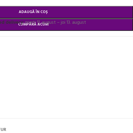
ADAUGĂ ÎN COȘ
d delivery:
marți 11. august – joi 13. august
CUMPĂRĂ ACUM
TUR