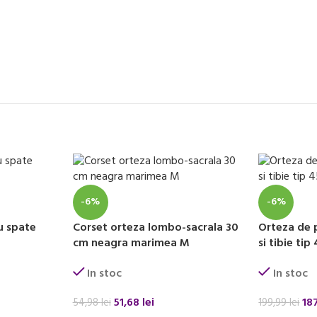
-6%
-6%
u spate
Corset orteza lombo-sacrala 30
Orteza de 
cm neagra marimea M
si tibie ti
In stoc
In stoc
51,68
lei
18
54,98
lei
199,99
lei