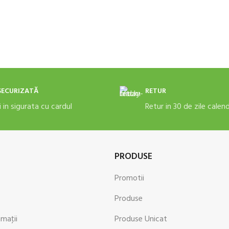
ADAUGĂ ÎN COȘ
ADAUGĂ ÎN
SECURIZATĂ
RETUR
i in sigurata cu cardul
Retur in 30 de zile calen
PRODUSE
Promotii
Produse
amaţii
Produse Unicat