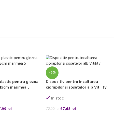
-6%
plastic pentru glezna
Dispozitiv pentru incaltarea
p 45cm marimea L
ciorapilor si sosetelor alb Vitility
In stoc
7,99
lei
67,68
lei
72,00
lei