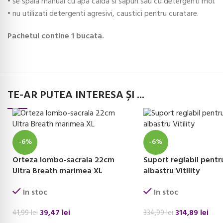
• se spala manual cu apa calda si sapun sau cu detergenti moi.
• nu utilizati detergenti agresivi, caustici pentru curatare.
Pachetul contine 1 bucata.
TE-AR PUTEA INTERESA ȘI ...
-6%
-6%
Orteza lombo-sacrala 22cm
Suport reglabil pentr
Ultra Breath marimea XL
albastru Vitility
In stoc
In stoc
39,47
lei
314,89
lei
41,99
lei
334,99
lei