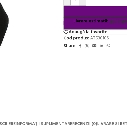
Livrare estimată:
Estimate
Adaugă la favorite
Cod produs:
AT53010S
Share:
SCRIERE
INFORMAȚII SUPLIMENTARE
RECENZII (0)
LIVRARE SI RE