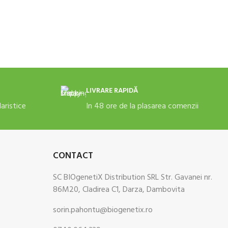
 COȘ
ADAUGĂ ÎN COȘ
LIVRARE RAPIDĂ
daristice
In 48 ore de la plasarea comenzii
CONTACT
SC BIOgenetiX Distribution SRL Str. Gavanei nr.
86M20, Cladirea C1, Darza, Dambovita
sorin.pahontu@biogenetix.ro