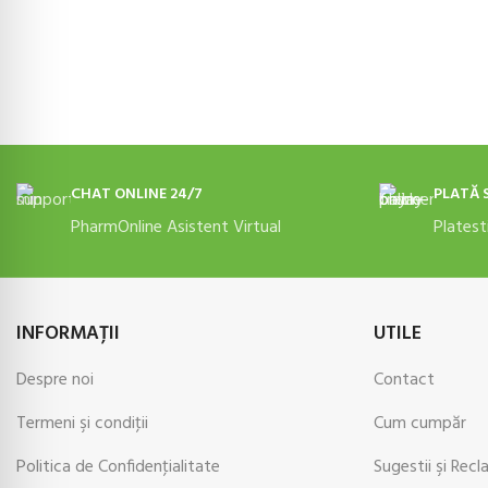
ADAUGĂ ÎN COȘ
ADAUGĂ ÎN COȘ
CHAT ONLINE 24/7
PLATĂ 
PharmOnline Asistent Virtual
Platest
INFORMAŢII
UTILE
Despre noi
Contact
Termeni şi condiţii
Cum cumpăr
Politica de Confidenţialitate
Sugestii şi Recl