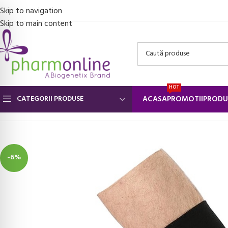
Skip to navigation
Skip to main content
HOT
CATEGORII PRODUSE
ACASA
PROMOTII
PRODU
Prima pagină
/
Suporturi ortopedice si orteze
/
Orteze pentru genun
-6%