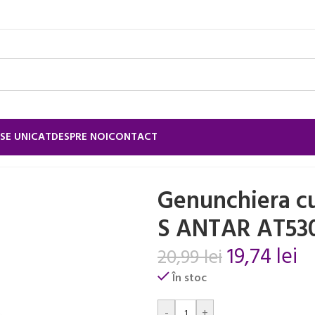
SE UNICAT
DESPRE NOI
CONTACT
chi
/
Genunchiera cu fibra din elastan S ANTAR AT53010S
Genunchiera cu
S ANTAR AT53
19,74
lei
20,99
lei
În stoc
Alternative:
-
+