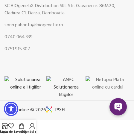
SC BIOgenetiX Distribution SRL Str. Gavanei nr. 86M20,
Cladirea C1, Darza, Dambovita
sorin.pahontu@biogenetix.ro
0740.064.339
0751.915.307
Pharmonline © 2026
P!XEL
Magazin
Lista de favorite
Coș
Contul meu