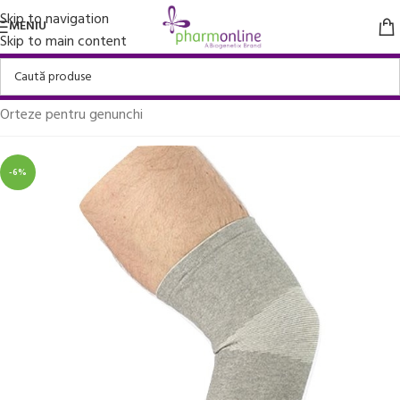
Skip to navigation
MENIU
Skip to main content
Prima pagină
/
Suporturi ortopedice si orteze
/
Orteze pentru genunchi
-6%