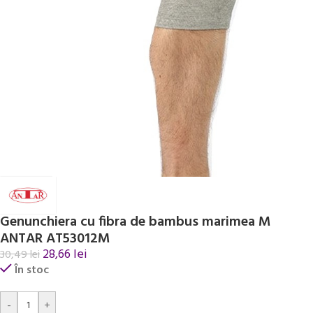
Genunchiera cu fibra de bambus marimea M
ANTAR AT53012M
28,66
lei
30,49
lei
În stoc
Alternative:
-
+