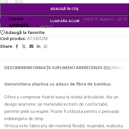
ADAUGĂ ÎN COȘ
Livrare
Estimated delivery:
marți 11. august – joi 13.
CUMPĂRĂ ACUM
estimată:
august
Adaugă la favorite
Cod produs:
AT53012M
Share:
DESCRIERE
INFORMAȚII SUPLIMENTARE
RECENZII (0)
LIVRARE 
Genunchiera elastica cu adaos de fibra de bambus
Ofera o compresie foarte buna la nivelul articulatiei. Are un
design anatomic iar materialul extrem de confortabil,
permite pielii sa respire. Poate fi utilizata pentru o perioada
indelungata de timp.
Ortoza este fabricata din material flexibil, respirabil, realizata