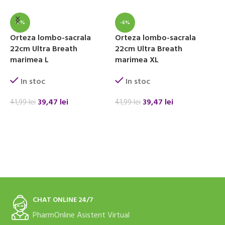
-6%
-6%
Orteza lombo-sacrala
Orteza lombo-sacrala
S
22cm Ultra Breath
22cm Ultra Breath
s
marimea L
marimea XL
In stoc
In stoc
3
39,47
lei
39,47
lei
41,99
lei
41,99
lei
ADAUGĂ ÎN COȘ
ADAUGĂ ÎN COȘ
CHAT ONLINE 24/7
PharmOnline Asistent Virtual