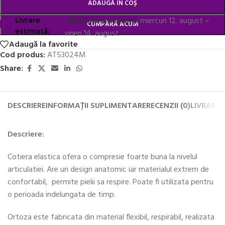
ADAUGĂ ÎN COȘ
Livrare
Estimated delivery:
miercuri 12. august –
CUMPĂRĂ ACUM
estimată:
vineri 14. august
Adaugă la favorite
Cod produs:
AT53024M
Share:
DESCRIERE
INFORMAȚII SUPLIMENTARE
RECENZII (0)
LIVRARE 
Descriere:
Cotiera elastica ofera o compresie foarte buna la nivelul
articulatiei. Are un design anatomic iar materialul extrem de
confortabil, permite pielii sa respire. Poate fi utilizata pentru
o perioada indelungata de timp.
Ortoza este fabricata din material flexibil, respirabil, realizata