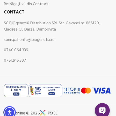
Retrăgeți-vă din Contract
CONTACT
SC BIOgenetiX Distribution SRL Str. Gavanei nr. 86M20,
Cladirea C1, Darza, Dambovita
sorin.pahontu@biogenetix.ro
0740.064.339
0751.915.307
Pharmonline © 2026
P!XEL