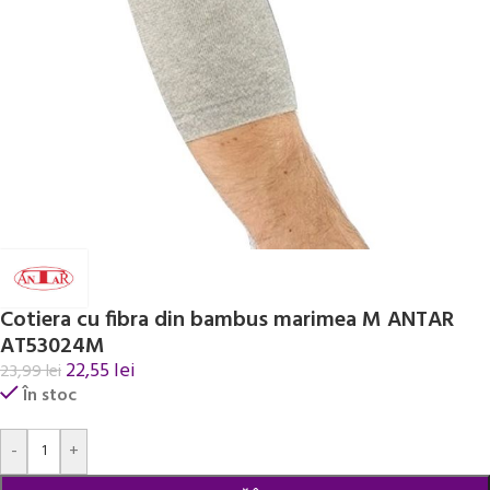
Cotiera cu fibra din bambus marimea M ANTAR
AT53024M
22,55
lei
23,99
lei
În stoc
Alternative:
-
+