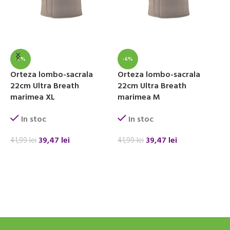
-6%
-6%
Orteza lombo-sacrala
Orteza lombo-sacrala
O
22cm Ultra Breath
22cm Ultra Breath
u
marimea XL
marimea M
In stoc
In stoc
8
39,47
lei
39,47
lei
41,99
lei
41,99
lei
ADAUGĂ ÎN COȘ
ADAUGĂ ÎN COȘ