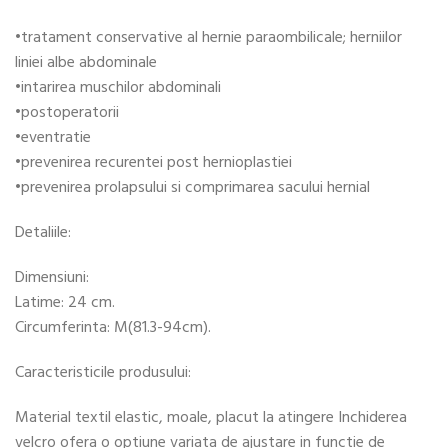
•tratament conservative al hernie paraombilicale; herniilor
liniei albe abdominale
•intarirea muschilor abdominali
•postoperatorii
•eventratie
•prevenirea recurentei post hernioplastiei
•prevenirea prolapsului si comprimarea sacului hernial
Detaliile:
Dimensiuni:
Latime: 24 cm.
Circumferinta: M(81.3-94cm).
Caracteristicile produsului:
Material textil elastic, moale, placut la atingere Inchiderea
velcro ofera o optiune variata de ajustare in functie de