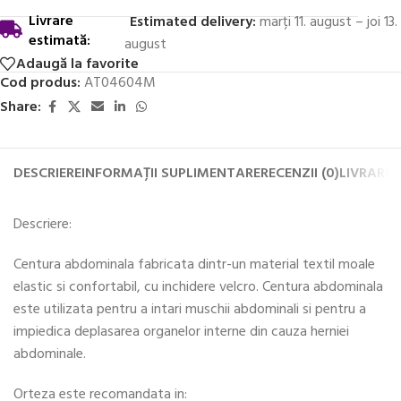
Livrare
Estimated delivery:
marți 11. august – joi 13.
estimată:
august
Adaugă la favorite
Cod produs:
AT04604M
Share:
DESCRIERE
INFORMAȚII SUPLIMENTARE
RECENZII (0)
LIVRARE 
Descriere:
Centura abdominala fabricata dintr-un material textil moale
elastic si confortabil, cu inchidere velcro. Centura abdominala
este utilizata pentru a intari muschii abdominali si pentru a
impiedica deplasarea organelor interne din cauza herniei
abdominale.
Orteza este recomandata in: