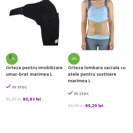
-6%
-6%
Orteza pentru imobilizare
Orteza lombara sacrala cu
O
umar-brat marimea L
atele pentru sustinere
b
marimea L
In stoc
In stoc
80,83
lei
85,99
lei
4
89,29
lei
94,99
lei
ADAUGĂ ÎN COȘ
ADAUGĂ ÎN COȘ