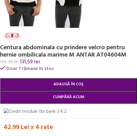
Centura abdominala cu prindere velcro pentru
hernie ombilicala marime M ANTAR AT04604M
131,59
lei
139,98
lei
Doar 1 rămase în stoc
Alternative:
ADAUGĂ ÎN COȘ
CUMPĂRĂ ACUM
42.99 Lei x 4 rate