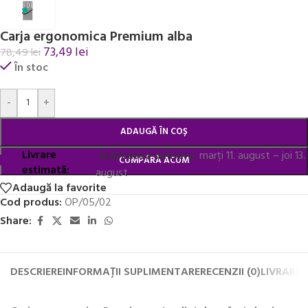
Carja ergonomica Premium alba
73,49
lei
78,49
lei
În stoc
Alternative:
-
+
ADAUGĂ ÎN COȘ
Livrare
Estimated delivery:
marți 11. august – joi 13.
CUMPĂRĂ ACUM
estimată:
august
Adaugă la favorite
Cod produs:
OP/05/02
Share:
DESCRIERE
INFORMAȚII SUPLIMENTARE
RECENZII (0)
LIVRARE 