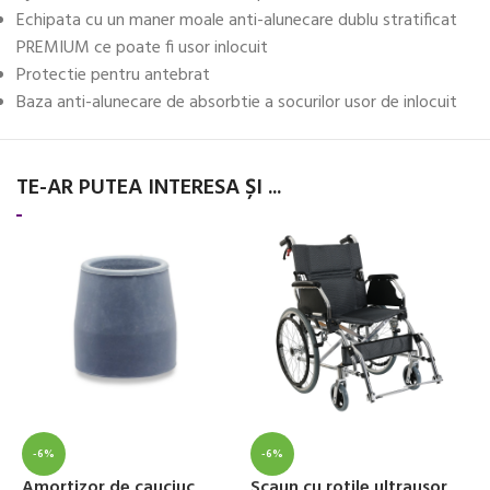
Echipata cu un maner moale anti-alunecare dublu stratificat
PREMIUM ce poate fi usor inlocuit
Protectie pentru antebrat
Baza anti-alunecare de absorbtie a socurilor usor de inlocuit
TE-AR PUTEA INTERESA ȘI ...
-6%
-6%
Amortizor de cauciuc
Scaun cu rotile ultrausor
A