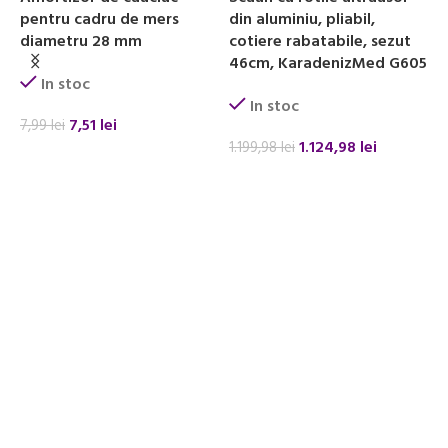
pentru cadru de mers
din aluminiu, pliabil,
p
diametru 28 mm
cotiere rabatabile, sezut
d
46cm, KaradenizMed G605
In stoc
In stoc
7,51
lei
7,99
lei
7
1.124,98
lei
1.199,98
lei
ADAUGĂ ÎN COȘ
ADAUGĂ ÎN COȘ