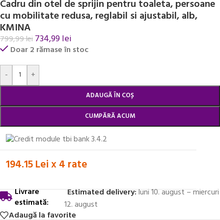
Cadru din otel de sprijin pentru toaleta, persoane
cu mobilitate redusa, reglabil si ajustabil, alb,
KMINA
734,99
lei
799,99
lei
Doar 2 rămase în stoc
Alternative:
-
+
ADAUGĂ ÎN COȘ
CUMPĂRĂ ACUM
194.15 Lei x 4 rate
Livrare
Estimated delivery:
luni 10. august – miercuri
estimată:
12. august
Adaugă la favorite