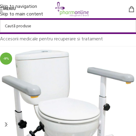
Skip to navigation
MENIU
Skip to main content
Prima pagină
/
Aparate medicale
/
Accesorii medicale pentru recuperare si tratament
-8%