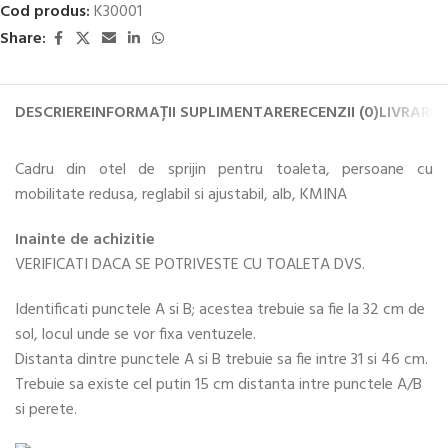
Cod produs:
K30001
Share:
DESCRIERE
INFORMAȚII SUPLIMENTARE
RECENZII (0)
LIVRARE 
Cadru din otel de sprijin pentru toaleta, persoane cu
mobilitate redusa, reglabil si ajustabil, alb, KMINA
Inainte de achizitie
VERIFICATI DACA SE POTRIVESTE CU TOALETA DVS.
Identificati punctele A si B; acestea trebuie sa fie la 32 cm de
sol, locul unde se vor fixa ventuzele.
Distanta dintre punctele A si B trebuie sa fie intre 31 si 46 cm.
Trebuie sa existe cel putin 15 cm distanta intre punctele A/B
si perete.