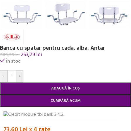
Banca cu spatar pentru cada, alba, Antar
253,79
lei
269,99
lei
În stoc
Alternative:
-
+
ADAUGĂ ÎN COȘ
CUMPĂRĂ ACUM
73.60 Lei x 4 rate