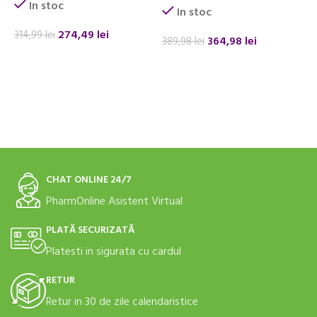
In stoc
In stoc
274,49
lei
314,99
lei
364,98
lei
389,98
lei
1
ADAUGĂ ÎN COȘ
ADAUGĂ ÎN COȘ
CHAT ONLINE 24/7
PharmOnline Asistent Virtual
PLATĂ SECURIZATĂ
Platesti in sigurata cu cardul
RETUR
Retur in 30 de zile calendaristice