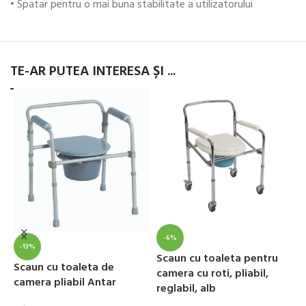
• Spatar pentru o mai buna stabilitate a utilizatorului
TE-AR PUTEA INTERESA ȘI ...
-6%
-13%
Scaun cu toaleta pentru
I
Scaun cu toaleta de
camera cu roti, pliabil,
c
camera pliabil Antar
reglabil, alb
c