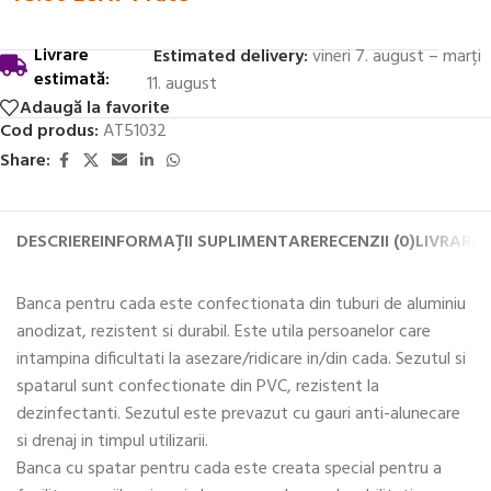
Livrare
Estimated delivery:
vineri 7. august – marți
estimată:
11. august
Adaugă la favorite
Cod produs:
AT51032
Share:
DESCRIERE
INFORMAȚII SUPLIMENTARE
RECENZII (0)
LIVRARE 
Banca pentru cada este confectionata din tuburi de aluminiu
anodizat, rezistent si durabil. Este utila persoanelor care
intampina dificultati la asezare/ridicare in/din cada. Sezutul si
spatarul sunt confectionate din PVC, rezistent la
dezinfectanti. Sezutul este prevazut cu gauri anti-alunecare
si drenaj in timpul utilizarii.
Banca cu spatar pentru cada este creata special pentru a