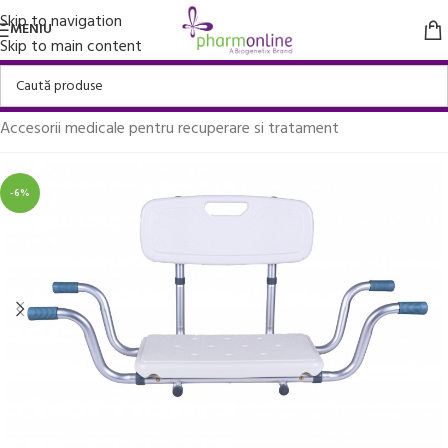
Skip to navigation
MENIU
Skip to main content
Prima pagină
/
Aparate medicale
/
Accesorii medicale pentru recuperare si tratament
-6%