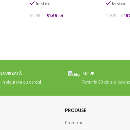
In stoc
In stoc
51,68
lei
18
54,98
lei
199,99
lei
ADAUGĂ ÎN COȘ
ADAUGĂ ÎN
SECURIZATĂ
RETUR
i in sigurata cu cardul
Retur in 30 de zile calen
PRODUSE
Promotii