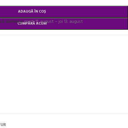
ADAUGĂ ÎN COȘ
d delivery:
marți 11. august – joi 13. august
CUMPĂRĂ ACUM
TUR