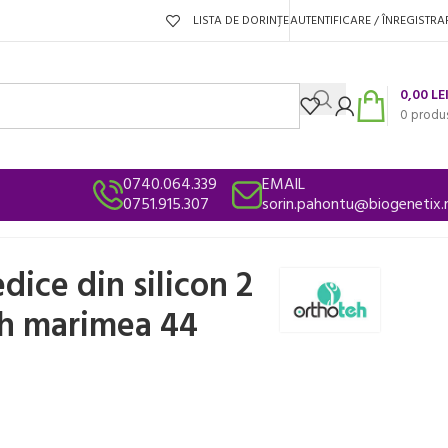
LISTA DE DORINȚE
AUTENTIFICARE / ÎNREGISTRA
0,00
LE
0
produ
0740.064.339
EMAIL
0751.915.307
sorin.pahontu@biogenetix.
dice din silicon 2
eh marimea 44