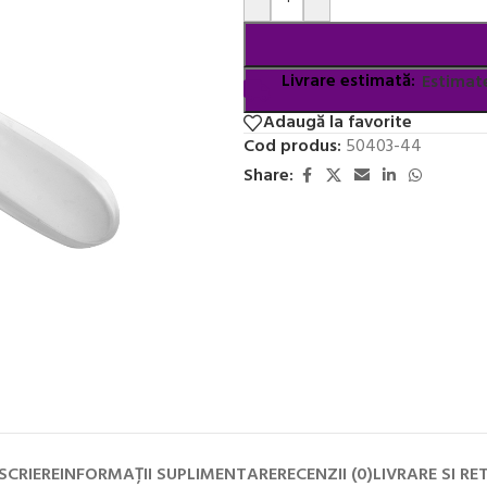
Livrare estimată:
Estimate
Adaugă la favorite
Cod produs:
50403-44
Share:
SCRIERE
INFORMAȚII SUPLIMENTARE
RECENZII (0)
LIVRARE SI RE