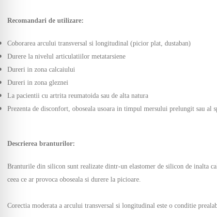
Recomandari de utilizare:
Coborarea arcului transversal si longitudinal (picior plat, dustaban)
Durere la nivelul articulatiilor metatarsiene
Dureri in zona calcaiului
Dureri in zona gleznei
La pacientii cu artrita reumatoida sau de alta natura
Prezenta de disconfort, oboseala usoara in timpul mersului prelungit sau al s
Descrierea branturilor:
Branturile din silicon sunt realizate dintr-un elastomer de silicon de inalta cal
ceea ce ar provoca oboseala si durere la picioare.
Corectia moderata a arcului transversal si longitudinal este o conditie preala