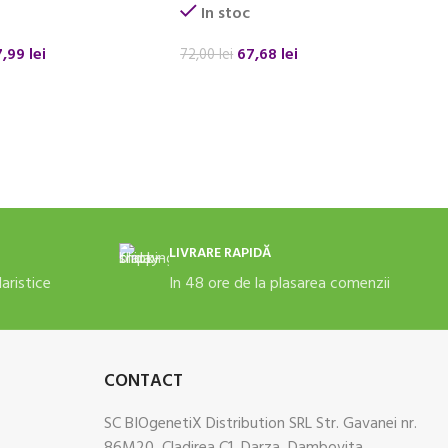
In stoc
7,99
lei
67,68
lei
72,00
lei
 COȘ
ADAUGĂ ÎN COȘ
LIVRARE RAPIDĂ
daristice
In 48 ore de la plasarea comenzii
CONTACT
SC BIOgenetiX Distribution SRL Str. Gavanei nr.
86M20, Cladirea C1, Darza, Dambovita