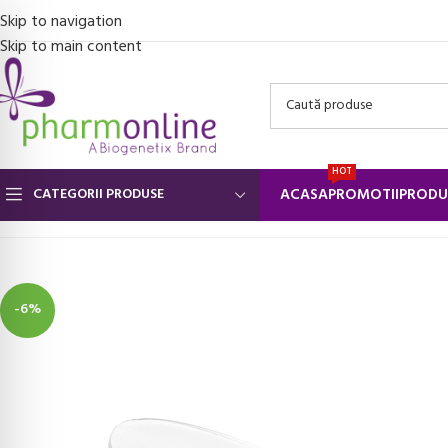
Skip to navigation
Skip to main content
HOT
CATEGORII PRODUSE
ACASA
PROMOTII
PRODU
Prima pagină
/
Suporturi ortopedice si orteze
/
Branturi ortopedice
/
-6%