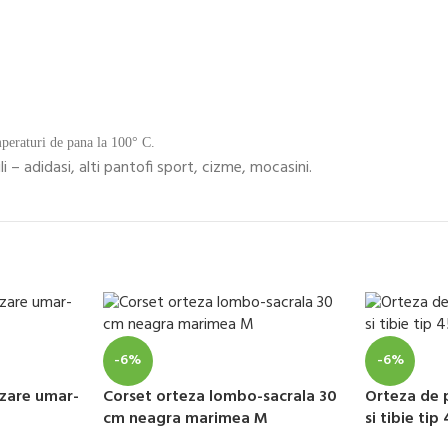
mperaturi de pana la 100° C.
li – adidasi, alti pantofi sport, cizme, mocasini.
-6%
-6%
izare umar-
Corset orteza lombo-sacrala 30
Orteza de 
cm neagra marimea M
si tibie ti