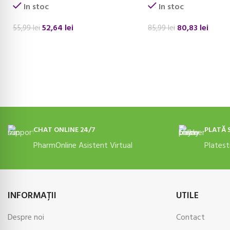
In stoc
In stoc
52,64
lei
80,83
lei
55,99
lei
85,99
lei
ADAUGĂ ÎN COȘ
ADAUGĂ ÎN COȘ
CHAT ONLINE 24/7
PLATĂ 
PharmOnline Asistent Virtual
Platest
INFORMAŢII
UTILE
Despre noi
Contact