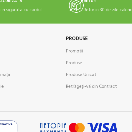
SECURIZATĂ
RETUR
i in sigurata cu cardul
Retur in 30 de zile calen
PRODUSE
Promotii
Produse
amaţii
Produse Unicat
ile
Retrăgeți-vă din Contract