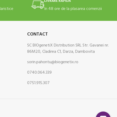
LIVRARE RAPIDĂ
daristice
In 48 ore de la plasarea comenzii
CONTACT
SC BIOgenetiX Distribution SRL Str. Gavanei nr.
86M20, Cladirea C1, Darza, Dambovita
sorin.pahontu@biogenetix.ro
0740.064.339
0751.915.307