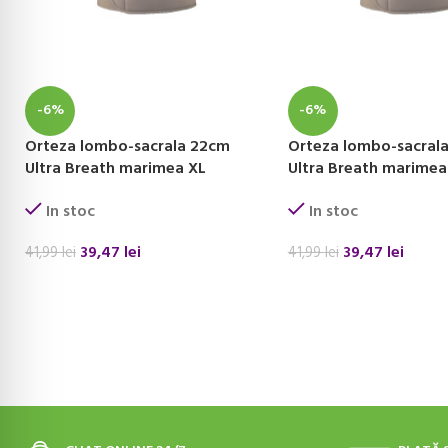
-6%
-6%
Orteza lombo-sacrala 22cm
Orteza lombo-sacral
Ultra Breath marimea XL
Ultra Breath marime
In stoc
In stoc
39,47
lei
39,47
lei
41,99
lei
41,99
lei
ADAUGĂ ÎN COȘ
ADAUGĂ ÎN COȘ