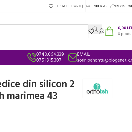
LISTA DE DORINȚE
AUTENTIFICARE / ÎNREGISTRA
0,00
LE
0
produ
0740.064.339
EMAIL
0751.915.307
sorin.pahontu@biogenetix.
dice din silicon 2
eh marimea 43