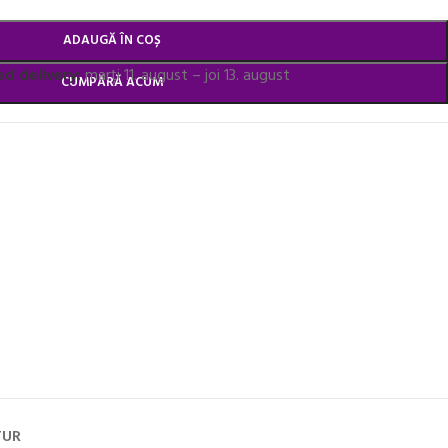
ADAUGĂ ÎN COȘ
d delivery:
marți 11. august – joi 13. august
CUMPĂRĂ ACUM
TUR