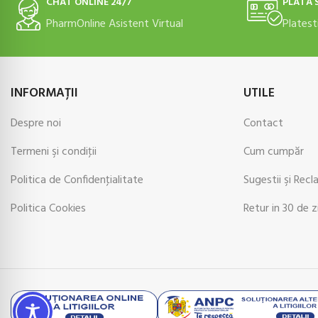
CHAT ONLINE 24/7
PLATĂ 
PharmOnline Asistent Virtual
Platest
INFORMAŢII
UTILE
Despre noi
Contact
Termeni şi condiţii
Cum cumpăr
Politica de Confidenţialitate
Sugestii şi Recl
Politica Cookies
Retur in 30 de z