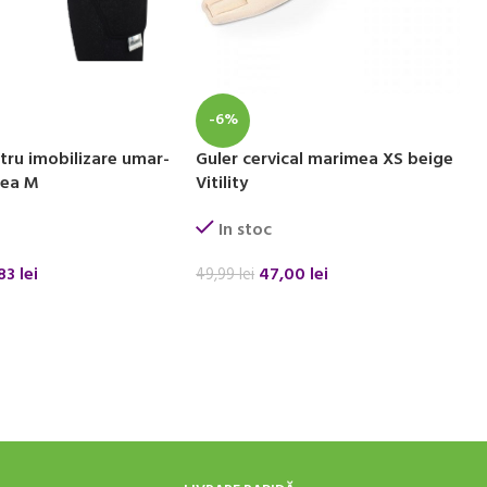
-6%
tru imobilizare umar-
Guler cervical marimea XS beige
mea M
Vitility
In stoc
,83
lei
47,00
lei
49,99
lei
 COȘ
ADAUGĂ ÎN COȘ