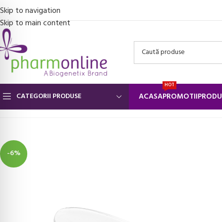
Skip to navigation
Skip to main content
HOT
CATEGORII PRODUSE
ACASA
PROMOTII
PRODU
Prima pagină
/
Suporturi ortopedice si orteze
/
Branturi ortopedice
/
-6%