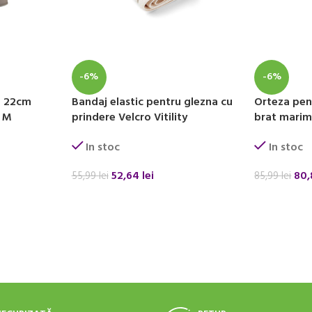
-6%
-6%
a 22cm
Bandaj elastic pentru glezna cu
Orteza pen
a M
prindere Velcro Vitility
brat mari
In stoc
In stoc
52,64
lei
80
55,99
lei
85,99
lei
ADAUGĂ ÎN COȘ
ADAUGĂ ÎN