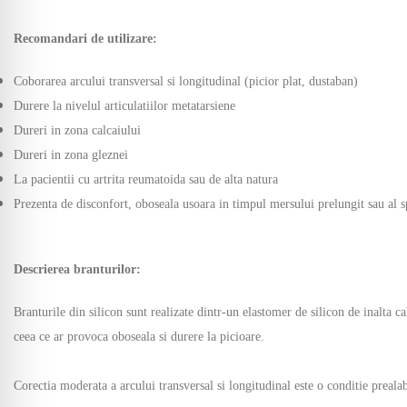
Recomandari de utilizare:
Coborarea arcului transversal si longitudinal (picior plat, dustaban)
Durere la nivelul articulatiilor metatarsiene
Dureri in zona calcaiului
Dureri in zona gleznei
La pacientii cu artrita reumatoida sau de alta natura
Prezenta de disconfort, oboseala usoara in timpul mersului prelungit sau al s
Descrierea branturilor:
Branturile din silicon sunt realizate dintr-un elastomer de silicon de inalta cal
ceea ce ar provoca oboseala si durere la picioare.
Corectia moderata a arcului transversal si longitudinal este o conditie preala