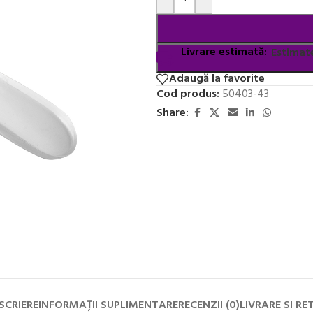
Livrare estimată:
Estimate
Adaugă la favorite
Cod produs:
50403-43
Share:
SCRIERE
INFORMAȚII SUPLIMENTARE
RECENZII (0)
LIVRARE SI RE