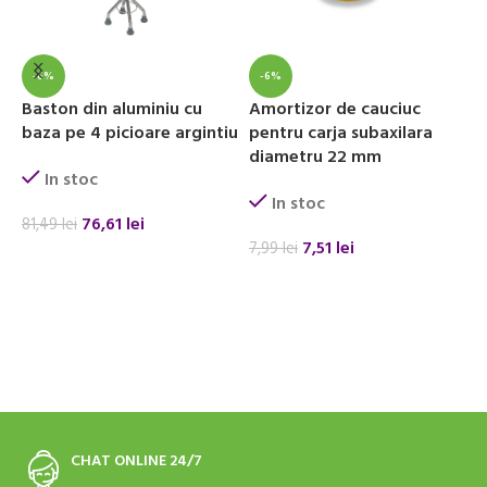
I
c
-6%
-6%
A
Baston din aluminiu cu
Amortizor de cauciuc
baza pe 4 picioare argintiu
pentru carja subaxilara
diametru 22 mm
3
In stoc
In stoc
76,61
lei
81,49
lei
7,51
lei
7,99
lei
ADAUGĂ ÎN COȘ
ADAUGĂ ÎN COȘ
CHAT ONLINE 24/7