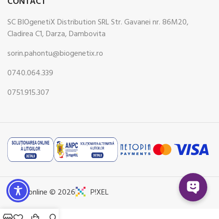
CONTACT
SC BIOgenetiX Distribution SRL Str. Gavanei nr. 86M20,
Cladirea C1, Darza, Dambovita
sorin.pahontu@biogenetix.ro
0740.064.339
0751.915.307
Pharmonline © 2026
P!XEL