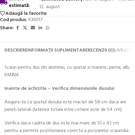
estimată:
12. august
Adaugă la favorite
Cod produs:
K30017
Share:
DESCRIERE
INFORMAȚII SUPLIMENTARE
RECENZII (0)
LIVRARE 
Scaun pentru dus din aluminiu, cu spatar si manere, perna, alb,
KMINA
Inainte de achizitie – Verifica dimensiunile dusului
Asigura-te ca spatiul dusului este mai lat de 58 cm daca are
pereti laterali (latimea totala intre cotiere este de 54 cm).
Verifica daca cadita de dus este mai mare de 51 x 43 cm
pentru a permite pozitionarea corecta a picioarelor scaunului.