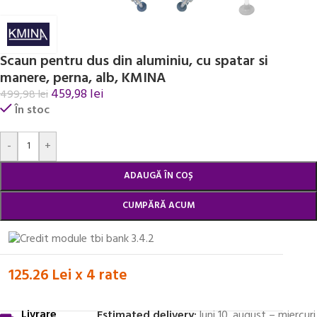
Scaun pentru dus din aluminiu, cu spatar si
manere, perna, alb, KMINA
459,98
lei
499,98
lei
În stoc
Alternative:
-
+
ADAUGĂ ÎN COȘ
CUMPĂRĂ ACUM
125.26 Lei x 4 rate
Livrare
Estimated delivery:
luni 10. august – miercuri