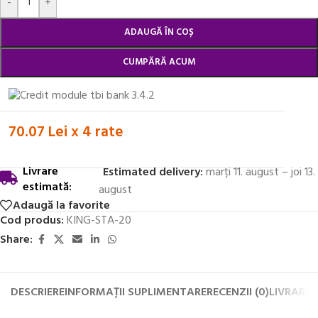
-
+
ADAUGĂ ÎN COȘ
CUMPĂRĂ ACUM
70.07 Lei x 4 rate
Livrare
Estimated delivery:
marți 11. august – joi 13.
estimată:
august
Adaugă la favorite
Cod produs:
KING-STA-20
Share:
DESCRIERE
INFORMAȚII SUPLIMENTARE
RECENZII (0)
LIVRARE 