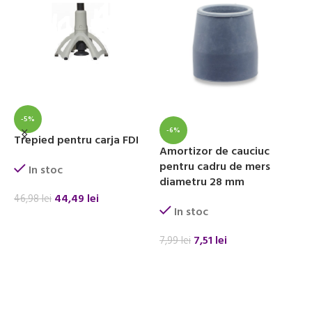
-5%
-6%
Trepied pentru carja FDI
Amortizor de cauciuc
B
pentru cadru de mers
b
In stoc
diametru 28 mm
44,49
lei
46,98
lei
In stoc
ADAUGĂ ÎN COȘ
8
7,51
lei
7,99
lei
ADAUGĂ ÎN COȘ