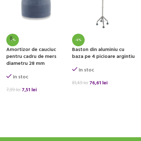
-6%
-6%
Amortizor de cauciuc
Baston din aluminiu cu
S
pentru cadru de mers
baza pe 4 picioare argintiu
s
diametru 28 mm
In stoc
In stoc
76,61
lei
81,49
lei
3
7,51
lei
7,99
lei
ADAUGĂ ÎN COȘ
ADAUGĂ ÎN COȘ