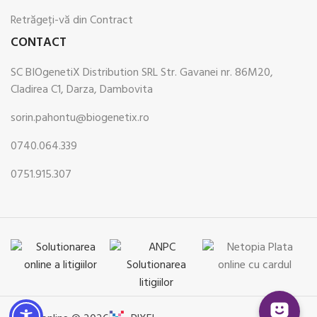
Retrăgeți-vă din Contract
CONTACT
SC BIOgenetiX Distribution SRL Str. Gavanei nr. 86M20,
Cladirea C1, Darza, Dambovita
sorin.pahontu@biogenetix.ro
0740.064.339
0751.915.307