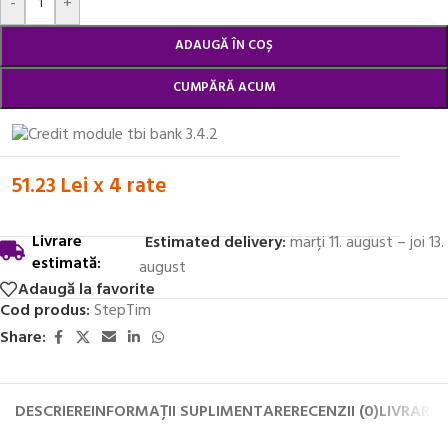
-
+
ADAUGĂ ÎN COȘ
CUMPĂRĂ ACUM
51.23 Lei x 4 rate
Livrare
Estimated delivery:
marți 11. august – joi 13.
estimată:
august
Adaugă la favorite
Cod produs:
StepTim
Share:
DESCRIERE
INFORMAȚII SUPLIMENTARE
RECENZII (0)
LIVRARE 