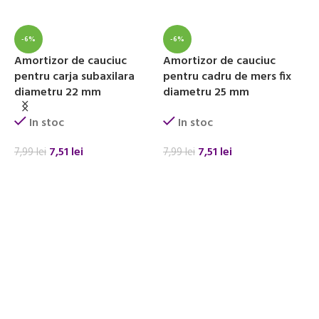
-6%
-6%
Amortizor de cauciuc
Amortizor de cauciuc
S
pentru carja subaxilara
pentru cadru de mers fix
c
diametru 22 mm
diametru 25 mm
a
In stoc
In stoc
7,51
lei
7,51
lei
7,99
lei
7,99
lei
2
ADAUGĂ ÎN COȘ
ADAUGĂ ÎN COȘ