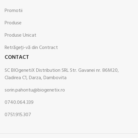
Promotii
Produse
Produse Unicat
Retrăgeți-vă din Contract
CONTACT
SC BIOgenetiX Distribution SRL Str. Gavanei nr. 86M20,
Cladirea C1, Darza, Dambovita
sorin.pahontu@biogenetix.ro
0740.064.339
0751.915.307