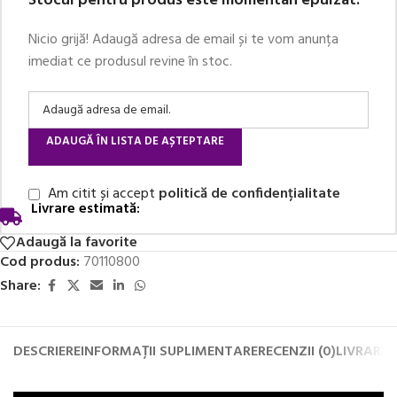
Stocul pentru produs este momentan epuizat.
Nicio grijă! Adaugă adresa de email și te vom anunța
imediat ce produsul revine în stoc.
ADAUGĂ ÎN LISTA DE AȘTEPTARE
Am citit și accept
politică de confidențialitate
Livrare estimată:
Adaugă la favorite
Cod produs:
70110800
Share:
DESCRIERE
INFORMAȚII SUPLIMENTARE
RECENZII (0)
LIVRARE 