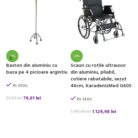
-6%
-6%
Baston din aluminiu cu
Scaun cu rotile ultrausor
S
baza pe 4 picioare argintiu
din aluminiu, pliabil,
c
cotiere rabatabile, sezut
a
In stoc
46cm, KaradenizMed G605
76,61
lei
81,49
lei
In stoc
2
ADAUGĂ ÎN COȘ
1.124,98
lei
1.199,98
lei
ADAUGĂ ÎN COȘ