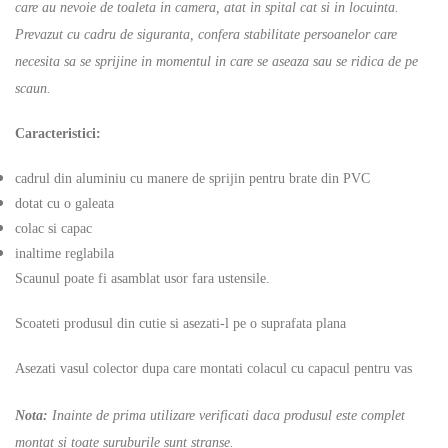
care au nevoie de toaleta in camera, atat in spital cat si in locuinta.
Prevazut cu cadru de siguranta, confera stabilitate persoanelor care
necesita sa se sprijine in momentul in care se aseaza sau se ridica de pe
scaun.
Caracteristici:
cadrul din aluminiu cu manere de sprijin pentru brate din PVC
dotat cu o galeata
colac si capac
inaltime reglabila
Scaunul poate fi asamblat usor fara ustensile.
Scoateti produsul din cutie si asezati-l pe o suprafata plana
Asezati vasul colector dupa care montati colacul cu capacul pentru vas
Nota:
Inainte de prima utilizare verificati daca produsul este complet
montat si toate suruburile sunt stranse.