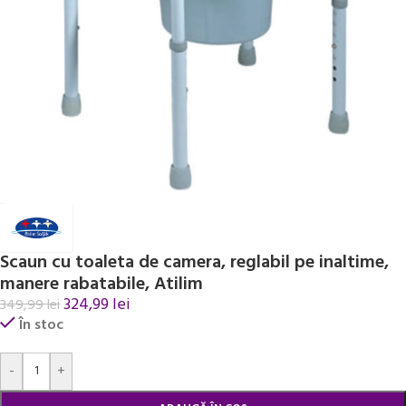
Scaun cu toaleta de camera, reglabil pe inaltime,
manere rabatabile, Atilim
324,99
lei
349,99
lei
În stoc
Alternative:
-
+