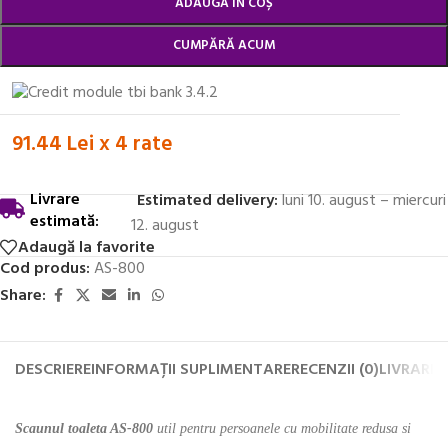
ADAUGĂ ÎN COȘ
CUMPĂRĂ ACUM
91.44 Lei x 4 rate
Livrare
Estimated delivery:
luni 10. august – miercuri
estimată:
12. august
Adaugă la favorite
Cod produs:
AS-800
Share:
DESCRIERE
INFORMAȚII SUPLIMENTARE
RECENZII (0)
LIVRARE 
Scaunul toaleta AS-800
util pentru persoanele cu mobilitate redusa si