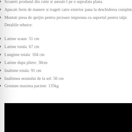
Scoateti produsul din cutie si asezati-l pe o suprafata plana.
Apucati ferm de manere si trageti catre exterior pana la deschiderea complet
Montati piesa de sprijin pentru picioare impreuna cu suportul pentru talpi.
Detaliile tehnice:
Latime scaun: 51 cm
Latime totala: 67 cm
Lungime totala: 104 cm
Latime dupa pliere: 30cm
Inaltime totala: 91 cm
Inaltimea sezutului de la sol: 50 cm
Greutate maxima pacient: 135kg