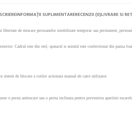
SCRIERE
INFORMAȚII SUPLIMENTARE
RECENZII (0)
LIVRARE SI RE
 libertate de miscare persoanelor imobilizate temporar sau permanent, persoane
exterior. Cadrul este din otel, spatarul si sezutul este confectionat din panza fo
u sistem de blocare a rotilor actionata manual de catre utilizator.
zeze o perna antiescare sau o perna inclinata pentru prevenirea aparitiei escarelo