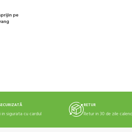
sprijin pe
iyang
SECURIZATĂ
RETUR
i in sigurata cu cardul
Retur in 30 de zile calen