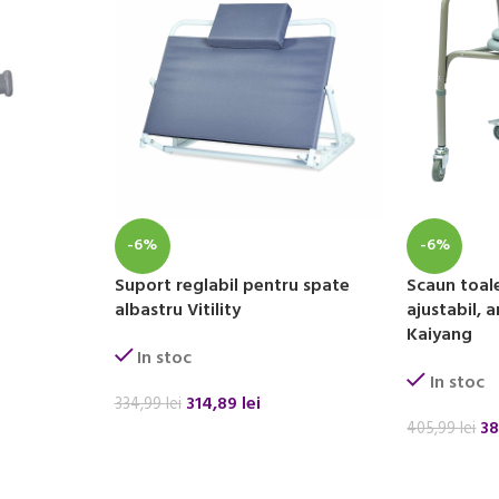
-6%
-6%
Suport reglabil pentru spate
Scaun toal
albastru Vitility
ajustabil, a
Kaiyang
In stoc
In stoc
314,89
lei
334,99
lei
38
405,99
lei
ADAUGĂ ÎN COȘ
ADAUGĂ ÎN