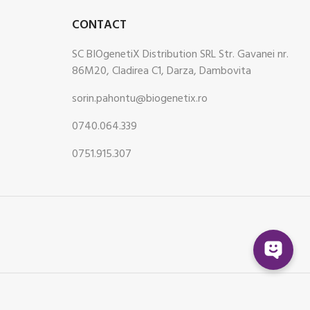
CONTACT
SC BIOgenetiX Distribution SRL Str. Gavanei nr.
86M20, Cladirea C1, Darza, Dambovita
sorin.pahontu@biogenetix.ro
0740.064.339
0751.915.307