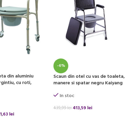
-6%
eta din aluminiu
Scaun din otel cu vas de toaleta,
rgintiu, cu roti,
manere si spatar negru Kaiyang
In stoc
413,59
lei
439,99
lei
1,63
lei
ADAUGĂ ÎN COȘ
 COȘ