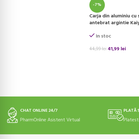
-7%
Carja din aluminiu cu 
antebrat argintie Ka
In stoc
41,99
lei
44,99
lei
ADAUGĂ ÎN COȘ
CHAT ONLINE 24/7
PLATĂ 
PharmOnline Asistent Virtual
Platest