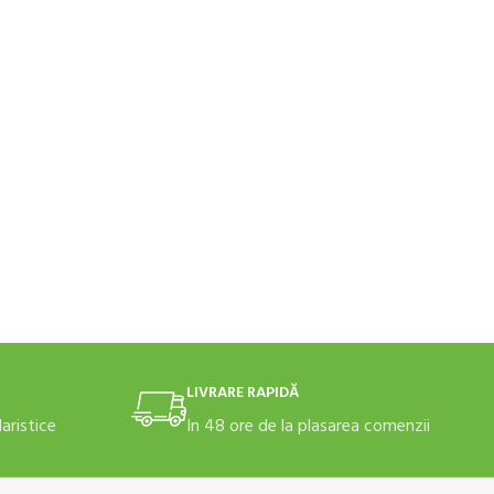
LIVRARE RAPIDĂ
daristice
In 48 ore de la plasarea comenzii