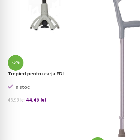
-5%
Trepied pentru carja FDI
In stoc
44,49
lei
46,98
lei
ADAUGĂ ÎN COȘ