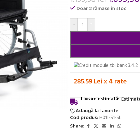
Doar 2 rămase în stoc
Alternative:
-
+
285.59 Lei x 4 rate
Livrare estimată:
Estimate
Adaugă la favorite
Cod produs:
H011-51-SL
Share: