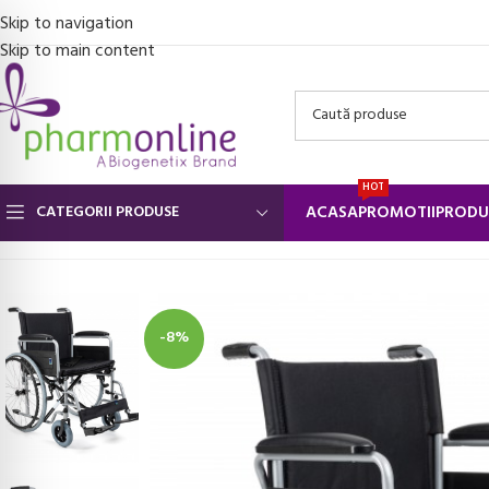
Skip to navigation
Skip to main content
HOT
CATEGORII PRODUSE
ACASA
PROMOTII
PRODU
Prima pagină
/
Dispozitive ajutatoare locomotie
/
Scaune cu rotile
/
S
-8%