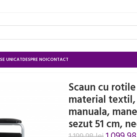
SE UNICAT
DESPRE NOI
CONTACT
caun cu rotile din otel, pliabil, material textil, antrenare m
Scaun cu rotile 
material textil
manuala, maner
sezut 51 cm, n
1.099,9
1.199,98
lei