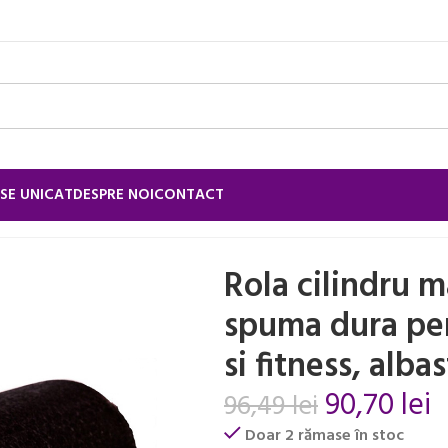
SE UNICAT
DESPRE NOI
CONTACT
aj 45cm din spuma dura pentru antrenament si fitness, albas
Rola cilindru 
spuma dura pe
si fitness, alba
90,70
lei
96,49
lei
Doar 2 rămase în stoc