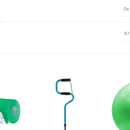
De 
87