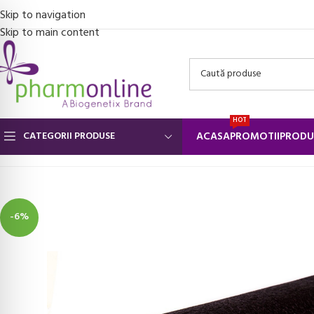
Skip to navigation
Skip to main content
HOT
CATEGORII PRODUSE
ACASA
PROMOTII
PRODU
Prima pagină
/
Aparate fitness
/
Accesorii fitness
/
Rola cilindru mas
-6%