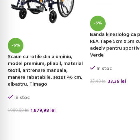
-6%
Banda kinesiologica
REA Tape 5cm x 5m cu
-6%
adeziv pentru sportiv
Verde
Scaun cu rotile din aluminiu,
model premium, pliabil, material
In stoc
textil, antrenare manuala,
manere rabatabile, sezut 46 cm,
33,36
lei
35,49
lei
albastru, Timago
ADAUGĂ ÎN COȘ
In stoc
1.879,98
lei
1.999,98
lei
ADAUGĂ ÎN COȘ