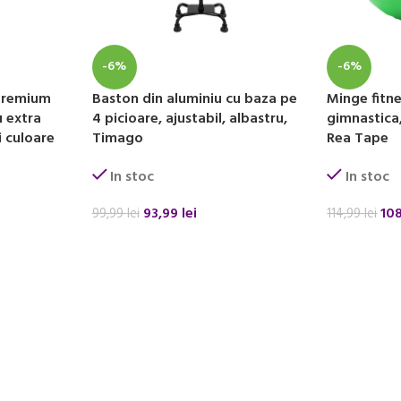
-6%
-6%
 premium
Baston din aluminiu cu baza pe
Minge fitn
 extra
4 picioare, ajustabil, albastru,
gimnastica,
i culoare
Timago
Rea Tape
In stoc
In stoc
93,99
lei
10
99,99
lei
114,99
lei
ADAUGĂ ÎN COȘ
ADAUGĂ ÎN