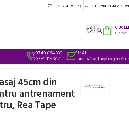
LISTA DE DORINȚE
AUTENTIFICARE / ÎNREGISTRA
0,00
LE
0
produ
0740.064.339
EMAIL
0751.915.307
sorin.pahontu@biogenetix.
tru, Rea Tape
masaj 45cm din
ntru antrenament
stru, Rea Tape