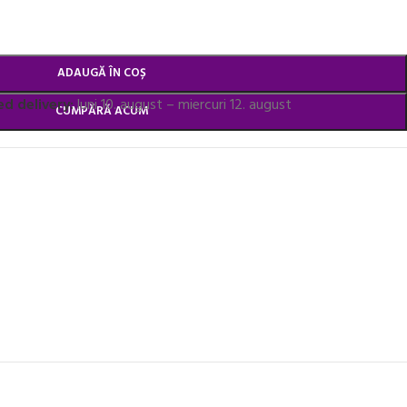
ADAUGĂ ÎN COȘ
d delivery:
luni 10. august – miercuri 12. august
CUMPĂRĂ ACUM