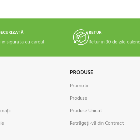
SECURIZATĂ
RETUR
i in sigurata cu cardul
Retur in 30 de zile calen
PRODUSE
Promotii
Produse
amaţii
Produse Unicat
ile
Retrăgeți-vă din Contract