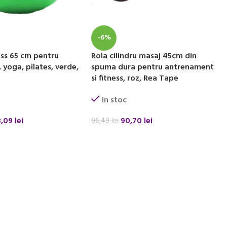
-6%
ess 65 cm pentru
Rola cilindru masaj 45cm din
 yoga, pilates, verde,
spuma dura pentru antrenament
si fitness, roz, Rea Tape
In stoc
8,09
lei
90,70
lei
96,49
lei
 COȘ
ADAUGĂ ÎN COȘ