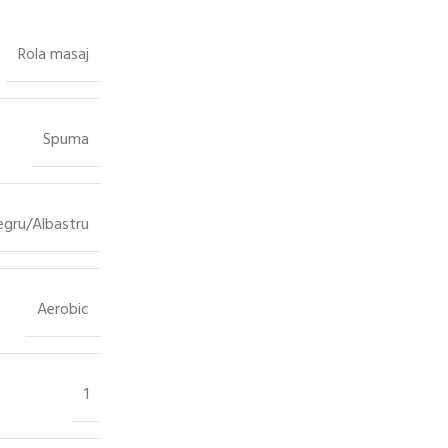
Rola masaj
Spuma
egru/Albastru
Aerobic
1