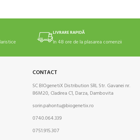
LIVRARE RAPIDĂ
daristice
In 48 ore de la plasarea comenzii
CONTACT
SC BIOgenetiX Distribution SRL Str. Gavanei nr.
86M20, Cladirea C1, Darza, Dambovita
sorin.pahontu@biogenetix.ro
0740.064.339
0751.915.307