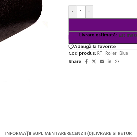
Alternative:
-
+
Livrare estimată:
Estimate
Adaugă la favorite
Cod produs:
RT_Roller_Blue
Share:
INFORMAȚII SUPLIMENTARE
RECENZII (0)
LIVRARE SI RETUR