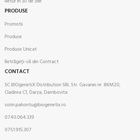
Retur in 30 de zile
PRODUSE
Promotii
Produse
Produse Unicat
Retrăgeți-vă din Contract
CONTACT
SC BIOgenetiX Distribution SRL Str. Gavanei nr. 86M20,
Cladirea C1, Darza, Dambovita
sorin.pahontu@biogenetix.ro
0740.064.339
0751.915.307