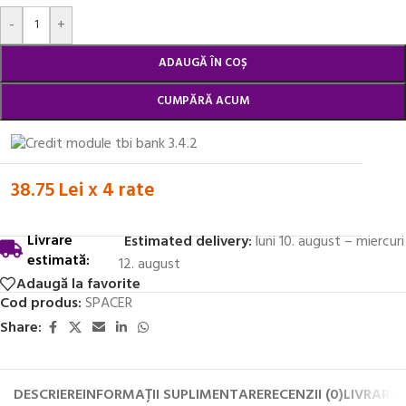
Alternative:
-
+
ADAUGĂ ÎN COȘ
CUMPĂRĂ ACUM
38.75 Lei x 4 rate
Livrare
Estimated delivery:
luni 10. august – miercuri
estimată:
12. august
Adaugă la favorite
Cod produs:
SPACER
Share:
DESCRIERE
INFORMAȚII SUPLIMENTARE
RECENZII (0)
LIVRARE 