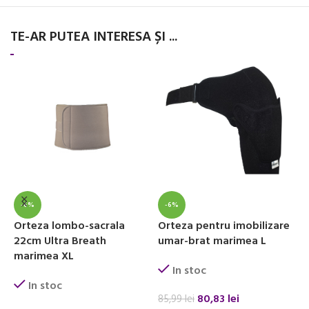
TE-AR PUTEA INTERESA ȘI ...
-6%
-6%
Orteza lombo-sacrala
Orteza pentru imobilizare
O
22cm Ultra Breath
umar-brat marimea L
b
marimea XL
In stoc
In stoc
80,83
lei
85,99
lei
4