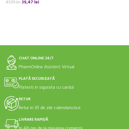
39,47
lei
41,99
lei
ADAUGĂ ÎN COȘ
ADAUGĂ ÎN COȘ
CHAT ONLINE 24/7
PharmOnline Asistent Virtual
PLATĂ SECURIZATĂ
Platesti in sigurata cu cardul
RETUR
Retur in 30 de zile calendaristice
LIVRARE RAPIDĂ
In 48 ore de la plasarea comenzii