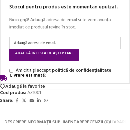
Stocul pentru produs este momentan epuizat.
Nicio grijă! Adaugă adresa de email și te vom anunța
imediat ce produsul revine în stoc.
ADAUGĂ ÎN LISTA DE AȘTEPTARE
Am citit și accept
politică de confidențialitate
Livrare estimată:
Adaugă la favorite
Cod produs:
AZ1001
Share:
DESCRIERE
INFORMAȚII SUPLIMENTARE
RECENZII (0)
LIVRARE 