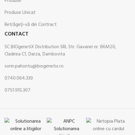
Produse
Produse Unicat
Retrăgeți-vă din Contract
CONTACT
SC BIOgenetiX Distribution SRL Str. Gavanei nr. 86M20,
Cladirea C1, Darza, Dambovita
sorin.pahontu@biogenetix.ro
0740.064.339
0751.915.307