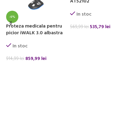
AT52102
S
In stoc
c
-6%
Proteza medicala pentru
535,79
lei
569,99
lei
picior iWALK 3.0 albastra
ADAUGĂ ÎN COȘ
3
In stoc
859,99
lei
914,99
lei
ADAUGĂ ÎN COȘ