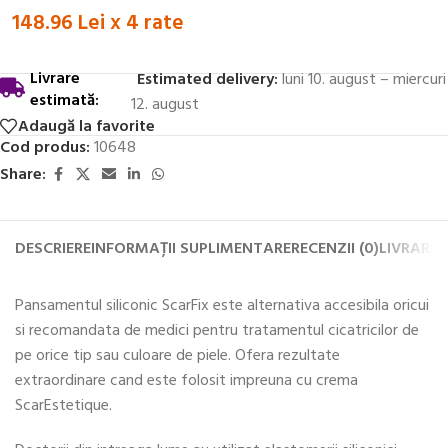
148.96 Lei x 4 rate
Livrare
Estimated delivery:
luni 10. august – miercuri
estimată:
12. august
Adaugă la favorite
Cod produs:
10648
Share:
DESCRIERE
INFORMAȚII SUPLIMENTARE
RECENZII (0)
LIVRARE 
Pansamentul siliconic ScarFix este alternativa accesibila oricui
si recomandata de medici pentru tratamentul cicatricilor de
pe orice tip sau culoare de piele. Ofera rezultate
extraordinare cand este folosit impreuna cu crema
ScarEstetique.