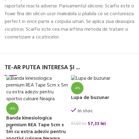
raportate reactii adverse. Pansamentul siliconic ScarFix este o
foaie fina din silicon usor maleabila si pliabila ce se contureaza
perfect in orice parte a corpului uman. Se aplica ziua deasupra
cicatricei. ScarFix este cea mai ieftina metoda de tratare si
cosmetizare a cicatricelor.
TE-AR PUTEA INTERESA ȘI ...
-6%
Lupa de buzunar
-6%
In stoc
D
Banda kinesiologica
i
57,33
lei
61,00
lei
premium REA Tape 5cm x
s
5m cu extra adeziv pentru
ADAUGĂ ÎN COȘ
sportivi culoare Neagra