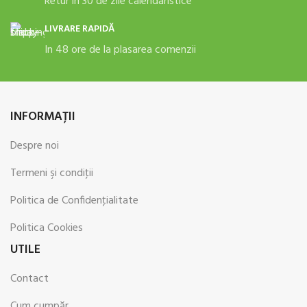
Retur in 30 de zile calendaristice
LIVRARE RAPIDĂ
In 48 ore de la plasarea comenzii
INFORMAŢII
Despre noi
Termeni şi condiţii
Politica de Confidenţialitate
Politica Cookies
UTILE
Contact
Cum cumpăr