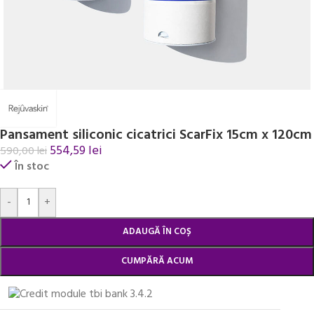
Pansament siliconic cicatrici ScarFix 15cm x 120cm
554,59
lei
590,00
lei
În stoc
Alternative:
-
+
ADAUGĂ ÎN COȘ
CUMPĂRĂ ACUM