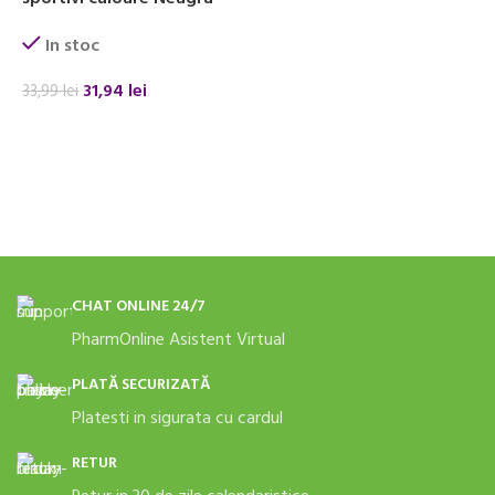
7
In stoc
31,94
lei
33,99
lei
ADAUGĂ ÎN COȘ
CHAT ONLINE 24/7
PharmOnline Asistent Virtual
PLATĂ SECURIZATĂ
Platesti in sigurata cu cardul
RETUR