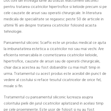
Doctorii din intreaga lume au utilizat elastomerii siliconici
pentru tratarea cicatricilor hipertrofice si keloide precum si pe
cele cauzate de arsuri sau operatii chirurgicale. In literatura
medicala de specialitate se regasesc peste 50 de articole in
ultimii 16 ani despre tratarea cicatricilor folosind acasta
tehnologie.
Pansamentul siliconic ScarFix este un produs medical ce ajuta
la imbunatatirea estetica a cicatricilor noi sau mai vechi. Are
eficienta remarcabila in cosmetizarea cicatricilor keloide,
hipertrofice, cauzate de arsuri sau de operatii chirurgicale,
chiar daca acestea au fost dobandite cu mai mult timp in
urma. Tratamentul cu acest produs este acesibil din punct de
vedere al costului si reface tesutul cicatricelor de orice fel,
moale si fin.
Tratamentul cu pansamentul siliconic lucreaza asupra
coloritului pielii din jurul cicatricilor aplatizand in acelasi timp
pe cele proeminente. Este usor de folosit si nu au fost