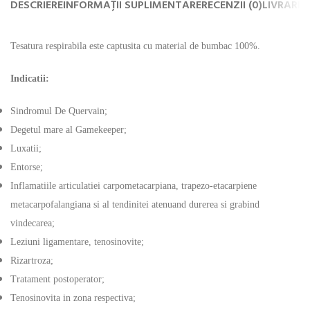
DESCRIERE
INFORMAȚII SUPLIMENTARE
RECENZII (0)
LIVRARE 
Tesatura respirabila este captusita cu material de bumbac 100%.
Indicatii:
Sindromul De Quervain;
Degetul mare al Gamekeeper;
Luxatii;
Entorse;
Inflamatiile articulatiei carpometacarpiana, trapezo-etacarpiene
metacarpofalangiana si al tendinitei atenuand durerea si grabind
vindecarea;
Leziuni ligamentare, tenosinovite;
Rizartroza;
Tratament postoperator;
Tenosinovita in zona respectiva;