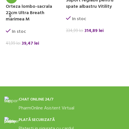
Suport reglabil pentru
O
Orteza lombo-sacrala
spate albastru Vitility
u
22cm Ultra Breath
In stoc
marimea M
314,89
lei
334,99
lei
8
In stoc
ADAUGĂ ÎN COȘ
39,47
lei
41,99
lei
ADAUGĂ ÎN COȘ
CHAT ONLINE 24/7
PharmOnline Asistent Virtual
PLATĂ SECURIZATĂ
Platesti in sigurata cu cardul