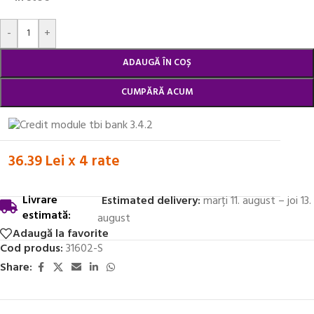
Alternative:
-
+
ADAUGĂ ÎN COȘ
CUMPĂRĂ ACUM
36.39 Lei x 4 rate
Livrare
Estimated delivery:
marți 11. august – joi 13.
estimată:
august
Adaugă la favorite
Cod produs:
31602-S
Share: